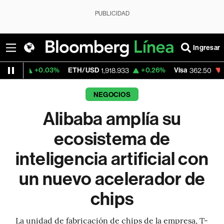
PUBLICIDAD
Ingresar
0.03%
ETH/USD
+0.26%
Visa
-2.15%
Mer
1,918.933
362.50
NEGOCIOS
Alibaba amplía su
ecosistema de
inteligencia artificial con
un nuevo acelerador de
chips
La unidad de fabricación de chips de la empresa, T-