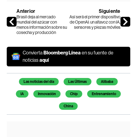
Anterior
Siguiente
Brasil deja al mercado
Así será el primer dispositivo
mundial del azúcar con
de OpenAI: un altavoz con IA,
menos información sobre su
sensores y piezas móviles
cosecha y producción
Convierta
Bloomberg Línea
en su fuente de
noticias
aquí
Temas de este artículo
Las noticias del día
Las Últimas
Alibaba
IA
Innovación
Chip
Entrenamiento
China