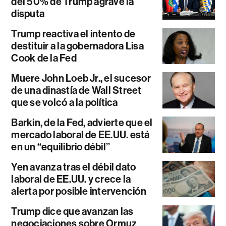
del 50% de Trump agrave la
disputa
Trump reactiva el intento de
destituir a la gobernadora Lisa
Cook de la Fed
Muere John Loeb Jr., el sucesor
de una dinastía de Wall Street
que se volcó a la política
Barkin, de la Fed, advierte que el
mercado laboral de EE.UU. está
en un “equilibrio débil”
Yen avanza tras el débil dato
laboral de EE.UU. y crece la
alerta por posible intervención
Trump dice que avanzan las
negociaciones sobre Ormuz