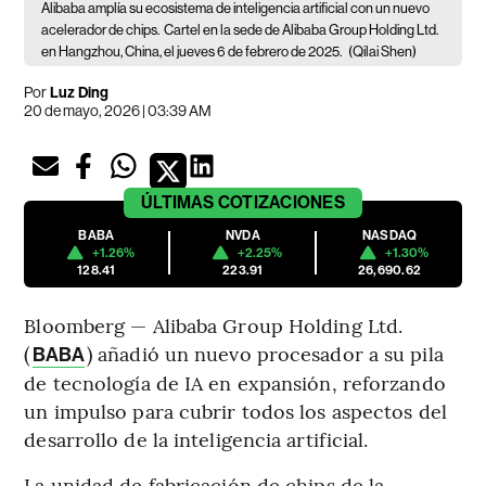
Alibaba amplía su ecosistema de inteligencia artificial con un nuevo
acelerador de chips.
Cartel en la sede de Alibaba Group Holding Ltd.
en Hangzhou, China, el jueves 6 de febrero de 2025.
(Qilai Shen)
Por
Luz Ding
20 de mayo, 2026 | 03:39 AM
ÚLTIMAS
COTIZACIONES
BABA
NVDA
NASDAQ
+1.26%
+2.25%
+1.30%
128.41
223.91
26,690.62
Bloomberg — Alibaba Group Holding Ltd.
(
) añadió un nuevo procesador a su pila
BABA
de tecnología de IA en expansión, reforzando
un impulso para cubrir todos los aspectos del
desarrollo de la inteligencia artificial.
La unidad de fabricación de chips de la