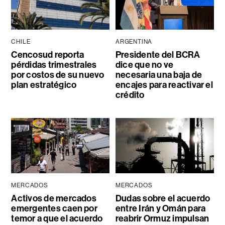
CHILE
ARGENTINA
Cencosud reporta
Presidente del BCRA
pérdidas trimestrales
dice que no ve
por costos de su nuevo
necesaria una baja de
plan estratégico
encajes para reactivar el
crédito
MERCADOS
MERCADOS
Activos de mercados
Dudas sobre el acuerdo
emergentes caen por
entre Irán y Omán para
temor a que el acuerdo
reabrir Ormuz impulsan