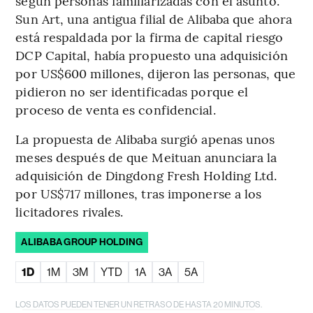
según personas familiarizadas con el asunto.
Sun Art, una antigua filial de Alibaba que ahora
está respaldada por la firma de capital riesgo
DCP Capital, había propuesto una adquisición
por US$600 millones, dijeron las personas, que
pidieron no ser identificadas porque el
proceso de venta es confidencial.
La propuesta de Alibaba surgió apenas unos
meses después de que Meituan anunciara la
adquisición de Dingdong Fresh Holding Ltd.
por US$717 millones, tras imponerse a los
licitadores rivales.
ALIBABA GROUP HOLDING
1D
1M
3M
YTD
1A
3A
5A
LOS DATOS PUEDEN TENER UN RETRASO DE HASTA 20 MINUTOS.