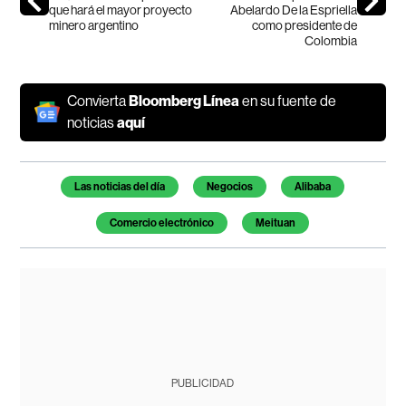
que hará el mayor proyecto
Abelardo De la Espriella
minero argentino
como presidente de
Colombia
Convierta
Bloomberg Línea
en su fuente de
noticias
aquí
Temas de este artículo
Las noticias del día
Negocios
Alibaba
Comercio electrónico
Meituan
PUBLICIDAD