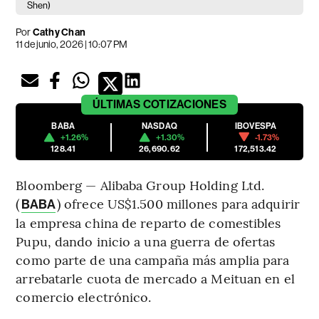
Shen)
Por
Cathy Chan
11 de junio, 2026 | 10:07 PM
ÚLTIMAS
COTIZACIONES
BABA
NASDAQ
IBOVESPA
+1.26%
+1.30%
-1.73%
128.41
26,690.62
172,513.42
Bloomberg — Alibaba Group Holding Ltd.
(
) ofrece US$1.500 millones para adquirir
BABA
la empresa china de reparto de comestibles
Pupu, dando inicio a una guerra de ofertas
como parte de una campaña más amplia para
arrebatarle cuota de mercado a Meituan en el
comercio electrónico.