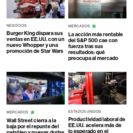
NEGOCIOS
MERCADOS
Burger King dispara sus
La acción más rentable
ventas en EE.UU. con un
del S&P 500 cae con
nuevo Whopper y una
fuerza tras sus
promoción de Star Wars
resultados: qué
preocupa al mercado
ESTADOS UNIDOS
MERCADOS
Productividad laboral de
Wall Street cierra a la
EE.UU. acelera más de
baja por el repunte del
lo esperado en el
petróleo y nuevas dudas