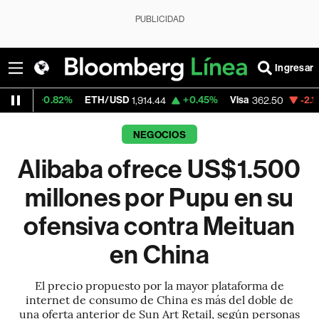
PUBLICIDAD
Ingresar
2%
ETH/USD
+0.45%
Visa
-2.15%
MercadoL
1,914.44
362.50
NEGOCIOS
Alibaba ofrece US$1.500
millones por Pupu en su
ofensiva contra Meituan
en China
El precio propuesto por la mayor plataforma de
internet de consumo de China es más del doble de
una oferta anterior de Sun Art Retail, según personas