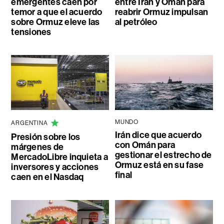
emergentes caen por
entre Irán y Omán para
temor a que el acuerdo
reabrir Ormuz impulsan
sobre Ormuz eleve las
al petróleo
tensiones
MUNDO
ARGENTINA
Irán dice que acuerdo
Presión sobre los
con Omán para
márgenes de
gestionar el estrecho de
MercadoLibre inquieta a
Ormuz está en su fase
inversores y acciones
final
caen en el Nasdaq