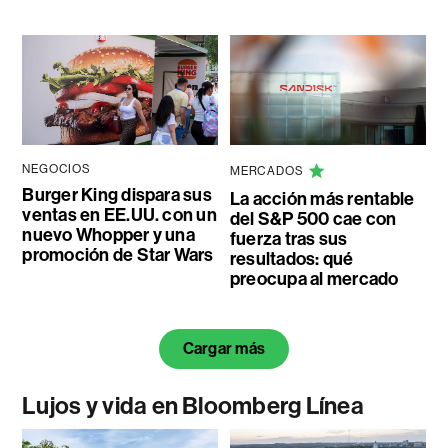
NEGOCIOS
MERCADOS
Burger King dispara sus
La acción más rentable
ventas en EE.UU. con un
del S&P 500 cae con
nuevo Whopper y una
fuerza tras sus
promoción de Star Wars
resultados: qué
preocupa al mercado
Cargar más
Lujos y vida en Bloomberg Línea