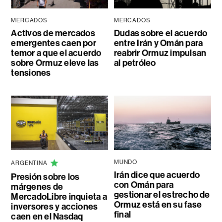
MERCADOS
MERCADOS
Activos de mercados
Dudas sobre el acuerdo
emergentes caen por
entre Irán y Omán para
temor a que el acuerdo
reabrir Ormuz impulsan
sobre Ormuz eleve las
al petróleo
tensiones
MUNDO
ARGENTINA
Irán dice que acuerdo
Presión sobre los
con Omán para
márgenes de
gestionar el estrecho de
MercadoLibre inquieta a
Ormuz está en su fase
inversores y acciones
final
caen en el Nasdaq