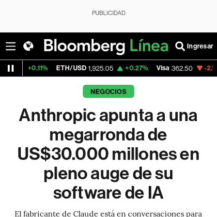
PUBLICIDAD
Ingresar
11%
ETH/USD
+0.27%
Visa
-2.15%
Mercad
1,925.05
362.50
NEGOCIOS
Anthropic apunta a una
megarronda de
US$30.000 millones en
pleno auge de su
software de IA
El fabricante de Claude está en conversaciones para