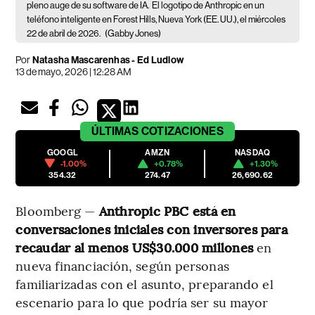
pleno auge de su software de IA.
El logotipo de Anthropic en un
teléfono inteligente en Forest Hills, Nueva York (EE. UU.), el miércoles
22 de abril de 2026.
(Gabby Jones)
Por
Natasha Mascarenhas - Ed Ludlow
13 de mayo, 2026 | 12:28 AM
ÚLTIMAS
COTIZACIONES
GOOGL
AMZN
NASDAQ
-1.00%
+0.78%
+1.30%
354.32
274.47
26,690.62
Bloomberg —
Anthropic PBC está en
conversaciones iniciales con inversores para
recaudar al menos US$30.000 millones
en
nueva financiación, según personas
familiarizadas con el asunto, preparando el
escenario para lo que podría ser su mayor