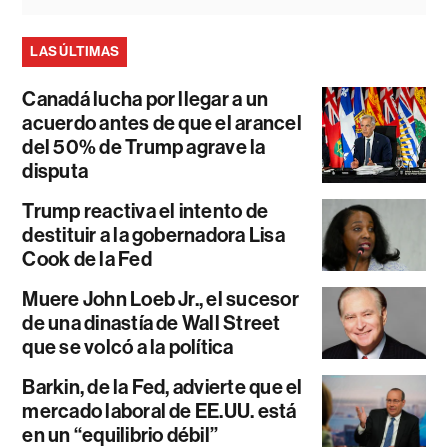
LAS ÚLTIMAS
Canadá lucha por llegar a un
acuerdo antes de que el arancel
del 50% de Trump agrave la
disputa
Trump reactiva el intento de
destituir a la gobernadora Lisa
Cook de la Fed
Muere John Loeb Jr., el sucesor
de una dinastía de Wall Street
que se volcó a la política
Barkin, de la Fed, advierte que el
mercado laboral de EE.UU. está
en un “equilibrio débil”