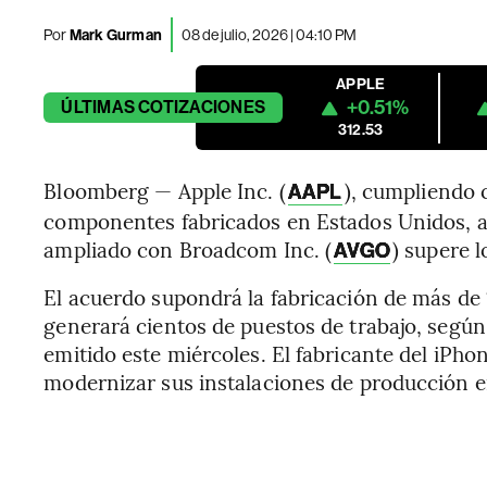
Por
Mark Gurman
08 de julio, 2026 | 04:10 PM
APPLE
+0.51%
ÚLTIMAS
COTIZACIONES
312.53
Bloomberg — Apple Inc. (
), cumpliendo
AAPL
componentes fabricados en Estados Unidos, a
ampliado con Broadcom Inc. (
) supere 
AVGO
El acuerdo supondrá la fabricación de más de 
generará cientos de puestos de trabajo, segú
emitido este miércoles. El fabricante del iP
modernizar sus instalaciones de producción e