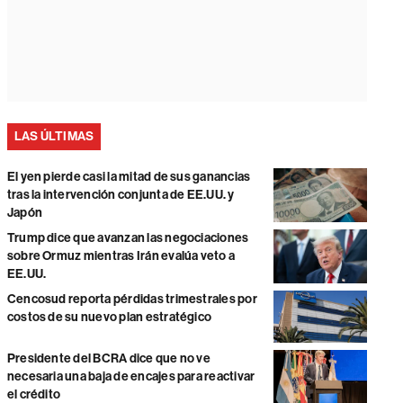
LAS ÚLTIMAS
El yen pierde casi la mitad de sus ganancias
tras la intervención conjunta de EE.UU. y
Japón
Trump dice que avanzan las negociaciones
sobre Ormuz mientras Irán evalúa veto a
EE.UU.
Cencosud reporta pérdidas trimestrales por
costos de su nuevo plan estratégico
Presidente del BCRA dice que no ve
necesaria una baja de encajes para reactivar
el crédito