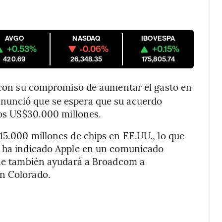
AVGO
NASDAQ
IBOVESPA
+0.53%
-0.06%
+0.15%
420.69
26,348.35
175,805.74
 con su compromiso de aumentar el gasto en
nunció que se espera que su acuerdo
los US$30.000 millones.
15.000 millones de chips en EE.UU., lo que
n ha indicado Apple en un comunicado
hone también ayudará a Broadcom a
n Colorado.