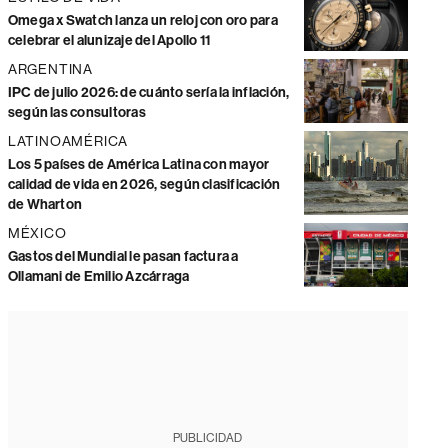
Omega x Swatch lanza un reloj con oro para
celebrar el alunizaje del Apollo 11
ARGENTINA
IPC de julio 2026: de cuánto sería la inflación,
según las consultoras
LATINOAMÉRICA
Los 5 países de América Latina con mayor
calidad de vida en 2026, según clasificación
de Wharton
MÉXICO
Gastos del Mundial le pasan factura a
Ollamani de Emilio Azcárraga
PUBLICIDAD