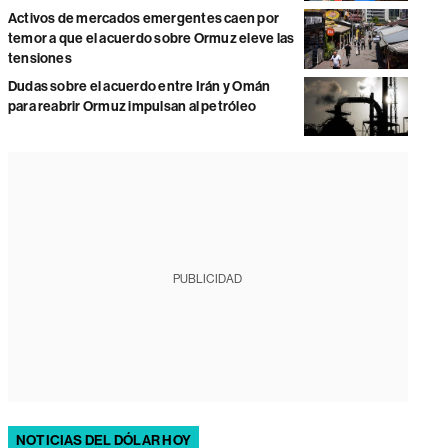
Activos de mercados emergentes caen por
temor a que el acuerdo sobre Ormuz eleve las
tensiones
Dudas sobre el acuerdo entre Irán y Omán
para reabrir Ormuz impulsan al petróleo
PUBLICIDAD
NOTICIAS DEL DÓLAR HOY