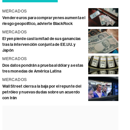
MERCADOS
Vender euros para comprar yenes aumenta el
riesgo geopolítico, advierte BlackRock
MERCADOS
El yen pierde casi la mitad de sus ganancias
tras la intervención conjunta de EE.UU. y
Japón
MERCADOS
Dos datos pondrán a prueba al dólar y a estas
tres monedas de América Latina
MERCADOS
Wall Street cierra a la baja por el repunte del
petróleo y nuevas dudas sobre un acuerdo
con Irán