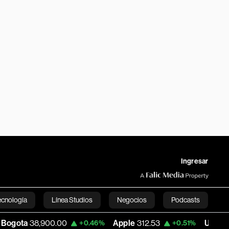
Ingresar
ecnología
Línea Studios
Negocios
Podcasts
00.00
Apple
312.53
USD COP
3,161.92
+0.46%
+0.51%
English