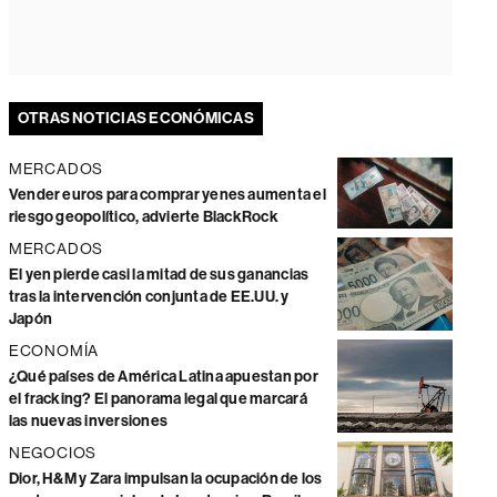
OTRAS NOTICIAS ECONÓMICAS
MERCADOS
Vender euros para comprar yenes aumenta el
riesgo geopolítico, advierte BlackRock
MERCADOS
El yen pierde casi la mitad de sus ganancias
tras la intervención conjunta de EE.UU. y
Japón
ECONOMÍA
¿Qué países de América Latina apuestan por
el fracking? El panorama legal que marcará
las nuevas inversiones
NEGOCIOS
Dior, H&M y Zara impulsan la ocupación de los