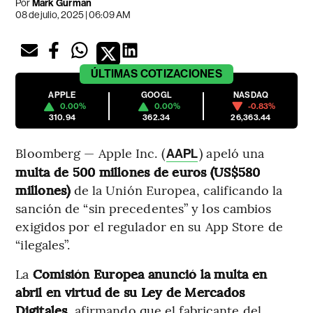
Por
Mark Gurman
08 de julio, 2025 | 06:09 AM
ÚLTIMAS
COTIZACIONES
APPLE
GOOGL
NASDAQ
0.00%
0.00%
-0.83%
310.94
362.34
26,363.44
Bloomberg — Apple Inc. (
) apeló una
AAPL
multa de 500 millones de euros (US$580
millones)
de la Unión Europea, calificando la
sanción de “sin precedentes” y los cambios
exigidos por el regulador en su App Store de
“ilegales”.
La
Comisión Europea anunció la multa en
abril en virtud de su Ley de Mercados
Digitales
, afirmando que el fabricante del