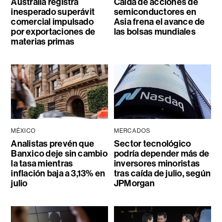
Australia registra
Caída de acciones de
inesperado superávit
semiconductores en
comercial impulsado
Asia frena el avance de
por exportaciones de
las bolsas mundiales
materias primas
MÉXICO
MERCADOS
Analistas prevén que
Sector tecnológico
Banxico deje sin cambio
podría depender más de
la tasa mientras
inversores minoristas
inflación baja a 3,13% en
tras caída de julio, según
julio
JPMorgan