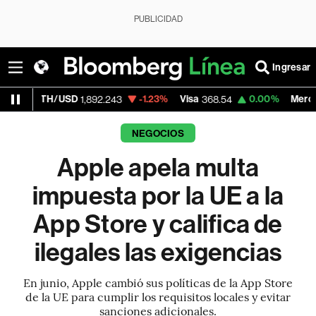
PUBLICIDAD
Ingresar
/USD
-1.23%
Visa
0.00%
MercadoLibre
1,892.243
368.54
1,
NEGOCIOS
Apple apela multa
impuesta por la UE a la
App Store y califica de
ilegales las exigencias
En junio, Apple cambió sus políticas de la App Store
de la UE para cumplir los requisitos locales y evitar
sanciones adicionales.