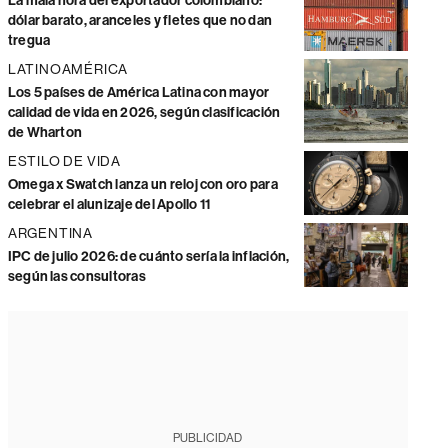
La mala hora del exportador colombiano:
dólar barato, aranceles y fletes que no dan
tregua
LATINOAMÉRICA
Los 5 países de América Latina con mayor
calidad de vida en 2026, según clasificación
de Wharton
ESTILO DE VIDA
Omega x Swatch lanza un reloj con oro para
celebrar el alunizaje del Apollo 11
ARGENTINA
IPC de julio 2026: de cuánto sería la inflación,
según las consultoras
PUBLICIDAD