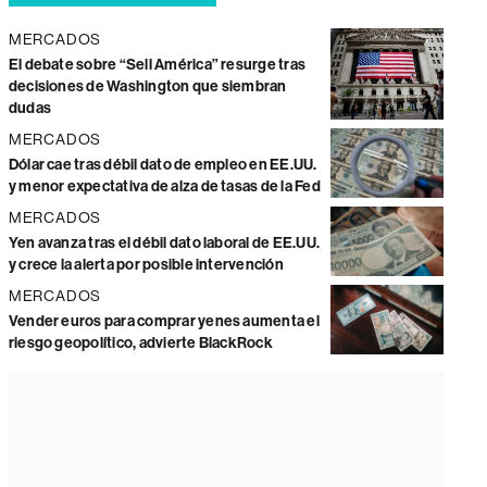
MERCADOS
El debate sobre “Sell América” resurge tras
decisiones de Washington que siembran
dudas
MERCADOS
Dólar cae tras débil dato de empleo en EE.UU.
y menor expectativa de alza de tasas de la Fed
MERCADOS
Yen avanza tras el débil dato laboral de EE.UU.
y crece la alerta por posible intervención
MERCADOS
Vender euros para comprar yenes aumenta el
riesgo geopolítico, advierte BlackRock