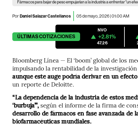
Fármacos para bajar de peso empujarían a la industria a enfrentar “un efe
Por
Daniel Salazar Castellanos
05 de mayo, 2026 | 01:00 AM
NVO
+2.81%
ÚLTIMAS
COTIZACIONES
47.26
Bloomberg Línea — El ‘boom’ global de los me
impulsando la rentabilidad de la investigación
aunque este auge podría derivar en un efecto 
un reporte de Deloitte.
“La dependencia de la industria de estos me
‘burbuja’”,
según el informe de la firma de cons
desarrollo de fármacos en fase avanzada de l
biofarmacéuticas mundiales.