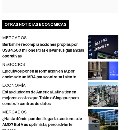
OTRAS NOTICIAS ECONÓMICAS
MERCADOS
Berkshire recompra acciones propias por
US$4.500 millones tras elevar sus ganancias
operativas
NEGOCIOS
Ejecutivos ponen la formación en IA por
encima de un MBA para contratar talento
ECONOMÍA
Estas ciudades de América Latina tienen
mejores costos que Tokio o Singapur para
construir centros de datos
MERCADOS
¿Hasta dónde pueden llegar las acciones de
AMD? BofA es optimista, pero advierte