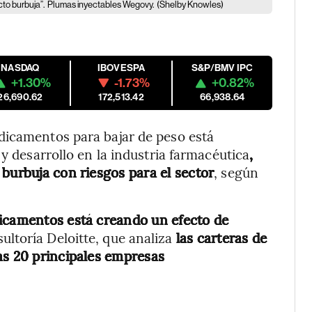
cto burbuja”.
Plumas inyectables Wegovy.
(Shelby Knowles)
NASDAQ
IBOVESPA
S&P/BMV IPC
+1.30%
-1.73%
+0.82%
26,690.62
172,513.42
66,938.64
dicamentos para bajar de peso está
 y desarrollo en la industria farmacéutica
,
burbuja con riesgos para el sector
, según
dicamentos está creando un efecto de
ultoría Deloitte, que analiza
las carteras de
as 20 principales empresas