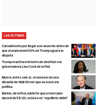
LAS ÚLTIMAS
Canadá lucha por llegar a un acuerdo antes de
que el arancel del 50% de Trump agrave la
disputa
Trump reactiva el intento de destituir a la
gobernadora Lisa Cook de la Fed
Muere John Loeb Jr., el sucesor de una
dinastía de Wall Street que se volcó a la
política
Barkin, de la Fed, advierte que el mercado
laboral de EE.UU. está en un “equilibrio débil”