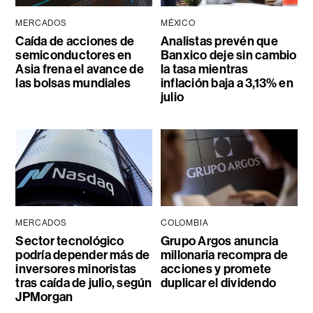
MERCADOS
MÉXICO
Caída de acciones de
Analistas prevén que
semiconductores en
Banxico deje sin cambio
Asia frena el avance de
la tasa mientras
las bolsas mundiales
inflación baja a 3,13% en
julio
MERCADOS
COLOMBIA
Sector tecnológico
Grupo Argos anuncia
podría depender más de
millonaria recompra de
inversores minoristas
acciones y promete
tras caída de julio, según
duplicar el dividendo
JPMorgan