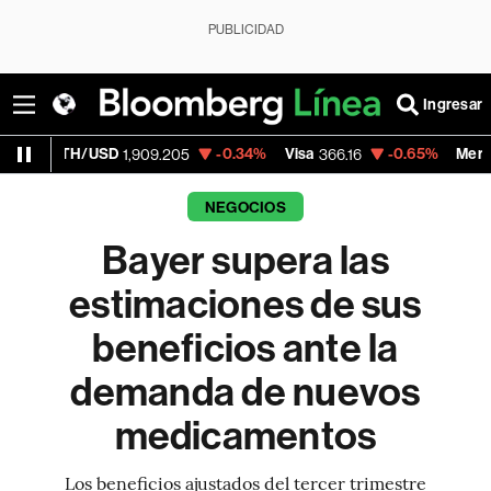
PUBLICIDAD
Ingresar
/USD
-0.34%
Visa
-0.65%
MercadoLibre
1,909.205
366.16
1
NEGOCIOS
Bayer supera las
estimaciones de sus
beneficios ante la
demanda de nuevos
medicamentos
Los beneficios ajustados del tercer trimestre