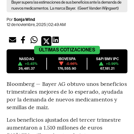
Bayer supera las estimaciones de sus beneficios ante la demanda de
nuevos medicamentos.
La marca Bayer.
(Geert Vanden Wijngaert)
Por
Sonja Wind
12 de noviembre, 2025 | 02:49 AM
ÚLTIMAS
COTIZACIONES
NASDAQ
IBOVESPA
S&P/BMV IPC
+0.45%
-0.66%
+0.99%
26,481.37
176,555.90
67,181.21
Bloomberg — Bayer AG obtuvo unos beneficios
trimestrales mejores de lo esperado, ayudada
por la demanda de nuevos medicamentos y
semillas de maíz.
Los beneficios ajustados del tercer trimestre
aumentaron a 1.510 millones de euros