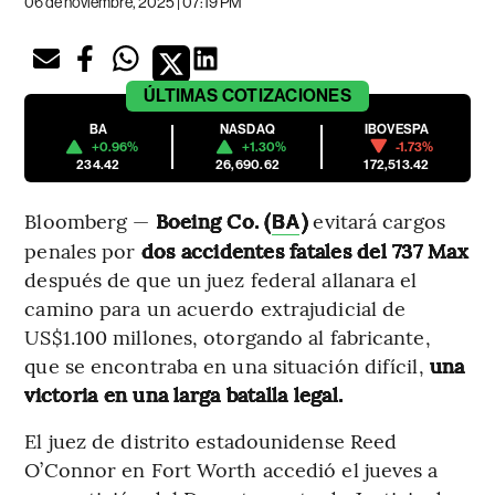
06 de noviembre, 2025 | 07:19 PM
ÚLTIMAS
COTIZACIONES
BA
NASDAQ
IBOVESPA
+0.96%
+1.30%
-1.73%
234.42
26,690.62
172,513.42
Bloomberg —
Boeing Co. (
)
evitará cargos
BA
penales por
dos accidentes fatales del 737 Max
después de que un juez federal allanara el
camino para un acuerdo extrajudicial de
US$1.100 millones, otorgando al fabricante,
que se encontraba en una situación difícil,
una
victoria en una larga batalla legal.
El juez de distrito estadounidense Reed
O’Connor en Fort Worth accedió el jueves a