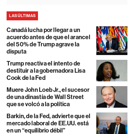
LAS ÚLTIMAS
Canadá lucha por llegar a un
acuerdo antes de que el arancel
del 50% de Trump agrave la
disputa
Trump reactiva el intento de
destituir a la gobernadora Lisa
Cook de la Fed
Muere John Loeb Jr., el sucesor
de una dinastía de Wall Street
que se volcó a la política
Barkin, de la Fed, advierte que el
mercado laboral de EE.UU. está
en un “equilibrio débil”