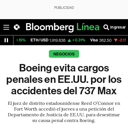
PUBLICIDAD
Ingresar
ETH/USD
+0.31%
Visa
-2.15%
MercadoLib
1,919.838
362.50
NEGOCIOS
Boeing evita cargos
penales en EE.UU. por los
accidentes del 737 Max
El juez de distrito estadounidense Reed O’Connor en
Fort Worth accedió el jueves a una petición del
Departamento de Justicia de EE.UU. para desestimar
su causa penal contra Boeing.