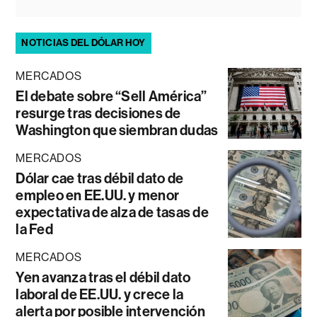
NOTICIAS DEL DÓLAR HOY
MERCADOS
El debate sobre “Sell América”
resurge tras decisiones de
Washington que siembran dudas
MERCADOS
Dólar cae tras débil dato de
empleo en EE.UU. y menor
expectativa de alza de tasas de
la Fed
MERCADOS
Yen avanza tras el débil dato
laboral de EE.UU. y crece la
alerta por posible intervención