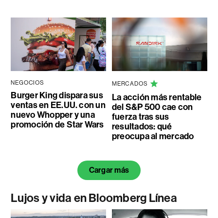
NEGOCIOS
MERCADOS
Burger King dispara sus
La acción más rentable
ventas en EE.UU. con un
del S&P 500 cae con
nuevo Whopper y una
fuerza tras sus
promoción de Star Wars
resultados: qué
preocupa al mercado
Cargar más
Lujos y vida en Bloomberg Línea