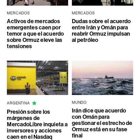
MERCADOS
MERCADOS
Activos de mercados
Dudas sobre el acuerdo
emergentes caen por
entre Irán y Omán para
temor a que el acuerdo
reabrir Ormuz impulsan
sobre Ormuz eleve las
al petróleo
tensiones
MUNDO
ARGENTINA
Irán dice que acuerdo
Presión sobre los
con Omán para
márgenes de
gestionar el estrecho de
MercadoLibre inquieta a
Ormuz está en su fase
inversores y acciones
final
caen en el Nasdaq