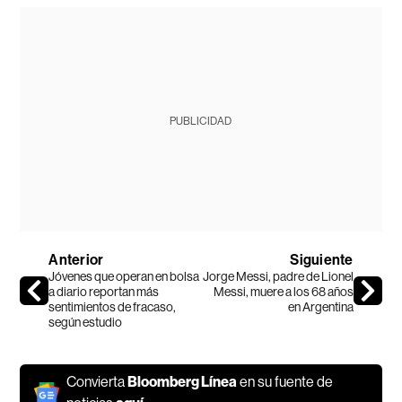
PUBLICIDAD
Anterior
Siguiente
Jóvenes que operan en bolsa
Jorge Messi, padre de Lionel
a diario reportan más
Messi, muere a los 68 años
sentimientos de fracaso,
en Argentina
según estudio
Convierta
Bloomberg Línea
en su fuente de