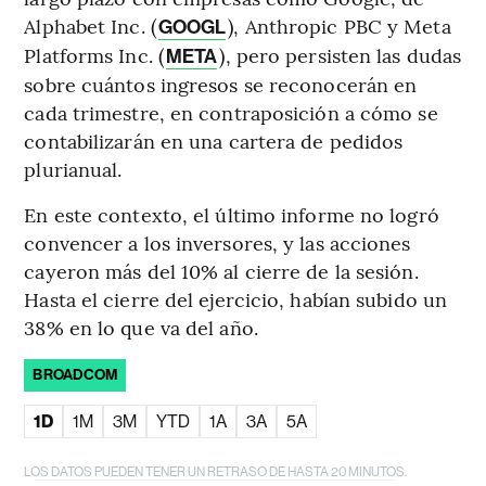
Alphabet Inc. (
), Anthropic PBC y Meta
GOOGL
Platforms Inc. (
), pero persisten las dudas
META
sobre cuántos ingresos se reconocerán en
cada trimestre, en contraposición a cómo se
contabilizarán en una cartera de pedidos
plurianual.
En este contexto, el último informe no logró
convencer a los inversores, y las acciones
cayeron más del 10% al cierre de la sesión.
Hasta el cierre del ejercicio, habían subido un
38% en lo que va del año.
BROADCOM
1D
1M
3M
YTD
1A
3A
5A
LOS DATOS PUEDEN TENER UN RETRASO DE HASTA 20 MINUTOS.