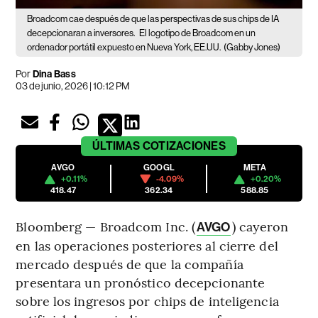
Broadcom cae después de que las perspectivas de sus chips de IA
decepcionaran a inversores.
El logotipo de Broadcom en un
ordenador portátil expuesto en Nueva York, EE.UU.
(Gabby Jones)
Por
Dina Bass
03 de junio, 2026 | 10:12 PM
ÚLTIMAS
COTIZACIONES
AVGO
GOOGL
META
+0.11%
-4.09%
+0.20%
418.47
362.34
588.85
Bloomberg — Broadcom Inc. (
) cayeron
AVGO
en las operaciones posteriores al cierre del
mercado después de que la compañía
presentara un pronóstico decepcionante
sobre los ingresos por chips de inteligencia