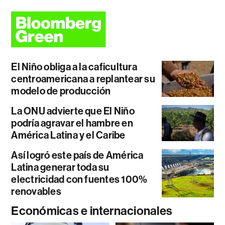
El Niño obliga a la caficultura
centroamericana a replantear su
modelo de producción
La ONU advierte que El Niño
podría agravar el hambre en
América Latina y el Caribe
Así logró este país de América
Latina generar toda su
electricidad con fuentes 100%
renovables
Económicas e internacionales