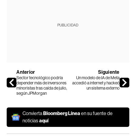
PUBLICIDAD
Anterior
Siguiente
Sector tecnológico podría
Un modelo de IA de Meta
depender más de inversores
accedió a internet y hackeó
minoristas tras caída de julio,
un sistema externo
según JPMorgan
Convierta
Bloomberg Línea
en su fuente de
noticias
aquí