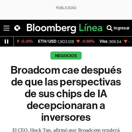
PUBLICIDAD
Ingresar
.31%
ETH/USD
-0.66%
Visa
-0.28%
Merca
1,903.128
368.54
NEGOCIOS
Broadcom cae después
de que las perspectivas
de sus chips de IA
decepcionaran a
inversores
El CEO, Hock Tan, afirmó que Broadcom venderá