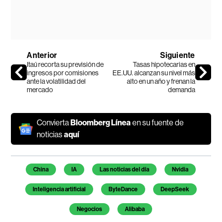
Anterior
Siguiente
Itaú recorta su previsión de
Tasas hipotecarias en
ingresos por comisiones
EE.UU. alcanzan su nivel más
ante la volatilidad del
alto en un año y frenan la
mercado
demanda
Convierta
Bloomberg Línea
en su fuente de
noticias
aquí
Temas de este artículo
China
IA
Las noticias del día
Nvidia
Inteligencia artificial
ByteDance
DeepSeek
Negocios
Alibaba