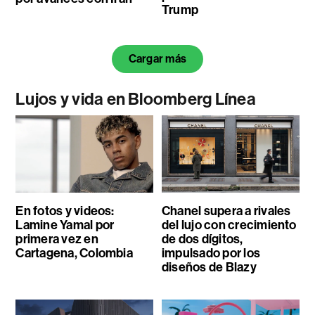
Trump
Cargar más
Lujos y vida en Bloomberg Línea
En fotos y videos:
Chanel supera a rivales
Lamine Yamal por
del lujo con crecimiento
primera vez en
de dos dígitos,
Cartagena, Colombia
impulsado por los
diseños de Blazy