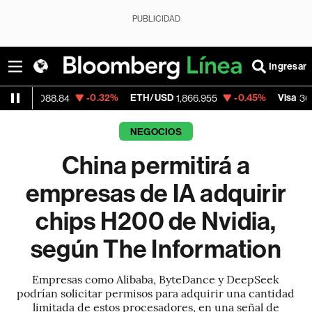
PUBLICIDAD
Ingresar
-0.32%
ETH/USD
-0.45%
Visa
+1.
8.84
1,866.955
369.59
NEGOCIOS
China permitirá a
empresas de IA adquirir
chips H200 de Nvidia,
según The Information
Empresas como Alibaba, ByteDance y DeepSeek
podrían solicitar permisos para adquirir una cantidad
limitada de estos procesadores, en una señal de