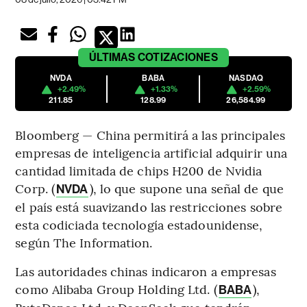
ÚLTIMAS
COTIZACIONES
NVDA
BABA
NASDAQ
+2.49%
+1.33%
+2.59%
211.85
128.99
26,584.99
Bloomberg — China permitirá a las principales
empresas de inteligencia artificial adquirir una
cantidad limitada de chips H200 de Nvidia
Corp. (
), lo que supone una señal de que
NVDA
el país está suavizando las restricciones sobre
esta codiciada tecnología estadounidense,
según The Information.
Las autoridades chinas indicaron a empresas
como Alibaba Group Holding Ltd. (
),
BABA