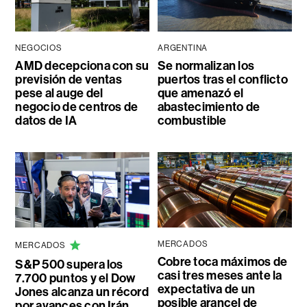
NEGOCIOS
ARGENTINA
AMD decepciona con su
Se normalizan los
previsión de ventas
puertos tras el conflicto
pese al auge del
que amenazó el
negocio de centros de
abastecimiento de
datos de IA
combustible
MERCADOS
MERCADOS
Cobre toca máximos de
S&P 500 supera los
casi tres meses ante la
7.700 puntos y el Dow
expectativa de un
Jones alcanza un récord
posible arancel de
por avances con Irán