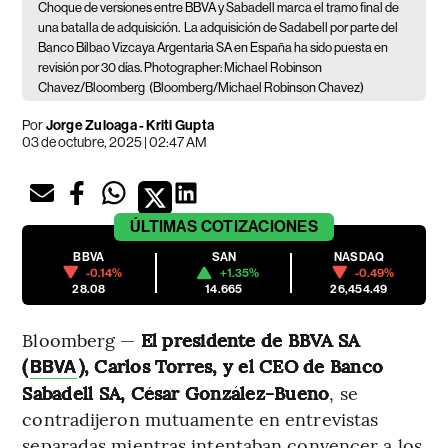
Choque de versiones entre BBVA y Sabadell marca el tramo final de
una batalla de adquisición.
La adquisición de Sadabell por parte del
Banco Bilbao Vizcaya Argentaria SA en España ha sido puesta en
revisión por 30 días. Photographer: Michael Robinson
Chavez/Bloomberg
(Bloomberg/Michael Robinson Chavez)
Por
Jorge Zuloaga - Kriti Gupta
03 de octubre, 2025 | 02:47 AM
ÚLTIMAS
COTIZACIONES
BBVA
SAN
NASDAQ
-0.14%
+1.35%
-0.49%
28.08
14.665
26,454.49
Bloomberg —
El presidente de BBVA SA
(
), Carlos Torres, y el CEO de Banco
BBVA
Sabadell SA, César González-Bueno
, se
contradijeron mutuamente en entrevistas
separadas mientras intentaban convencer a los