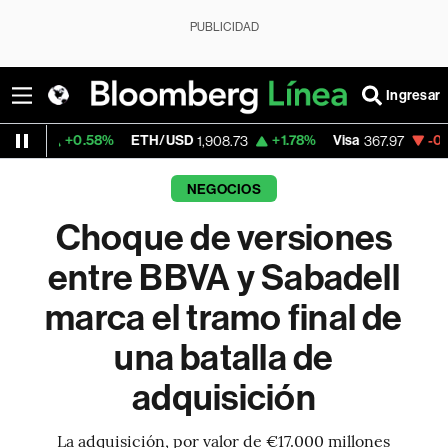
PUBLICIDAD
Ingresar
.58%
ETH/USD
+1.78%
Visa
-0.44%
Mercad
1,908.73
367.97
NEGOCIOS
Choque de versiones
entre BBVA y Sabadell
marca el tramo final de
una batalla de
adquisición
La adquisición, por valor de €17.000 millones