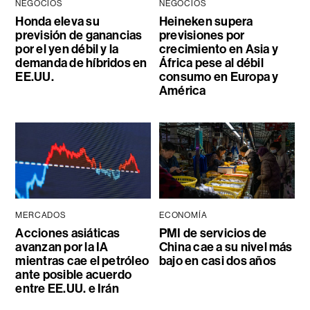
NEGOCIOS
NEGOCIOS
Honda eleva su
Heineken supera
previsión de ganancias
previsiones por
por el yen débil y la
crecimiento en Asia y
demanda de híbridos en
África pese al débil
EE.UU.
consumo en Europa y
América
MERCADOS
ECONOMÍA
Acciones asiáticas
PMI de servicios de
avanzan por la IA
China cae a su nivel más
mientras cae el petróleo
bajo en casi dos años
ante posible acuerdo
entre EE.UU. e Irán