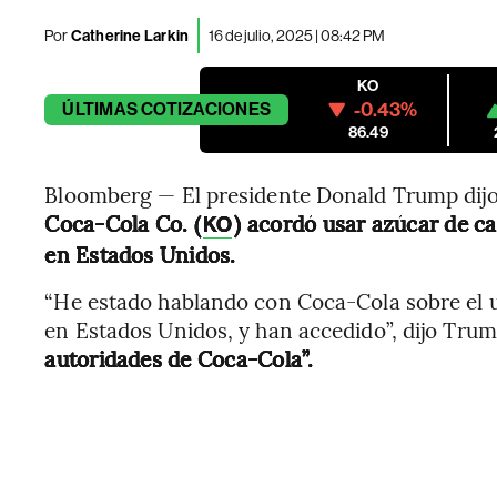
Por
Catherine Larkin
16 de julio, 2025 | 08:42 PM
KO
-0.43%
ÚLTIMAS
COTIZACIONES
86.49
Bloomberg — El presidente Donald Trump dijo 
Coca-Cola Co. (
) acordó usar azúcar de c
KO
en Estados Unidos.
“He estado hablando con Coca-Cola sobre el 
en Estados Unidos, y han accedido”, dijo Tru
autoridades de Coca-Cola”.