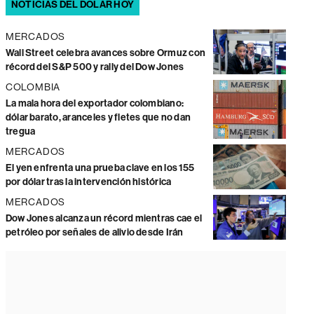
NOTICIAS DEL DÓLAR HOY
MERCADOS
Wall Street celebra avances sobre Ormuz con
récord del S&P 500 y rally del Dow Jones
COLOMBIA
La mala hora del exportador colombiano:
dólar barato, aranceles y fletes que no dan
tregua
MERCADOS
El yen enfrenta una prueba clave en los 155
por dólar tras la intervención histórica
MERCADOS
Dow Jones alcanza un récord mientras cae el
petróleo por señales de alivio desde Irán