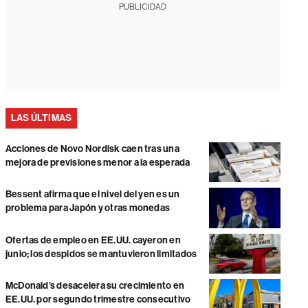
PUBLICIDAD
LAS ÚLTIMAS
Acciones de Novo Nordisk caen tras una
mejora de previsiones menor a la esperada
Bessent afirma que el nivel del yen es un
problema para Japón y otras monedas
Ofertas de empleo en EE.UU. cayeron en
junio; los despidos se mantuvieron limitados
McDonald’s desacelera su crecimiento en
EE.UU. por segundo trimestre consecutivo