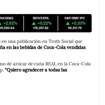
NASDAQ
IBOVESPA
S&P/BMV IPC
+2.62%
+0.22%
+0.33%
26,593.94
178,397.82
66,917.79
en una publicación en Truth Social que
aña en las bebidas de Coca-Cola vendidas
uso de azúcar de caña REAL en la Coca-Cola
mp.
“Quiero agradecer a todas las