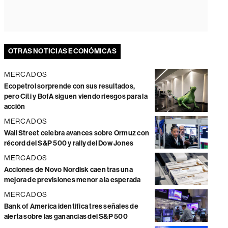
OTRAS NOTICIAS ECONÓMICAS
MERCADOS
Ecopetrol sorprende con sus resultados,
pero Citi y BofA siguen viendo riesgos para la
acción
MERCADOS
Wall Street celebra avances sobre Ormuz con
récord del S&P 500 y rally del Dow Jones
MERCADOS
Acciones de Novo Nordisk caen tras una
mejora de previsiones menor a la esperada
MERCADOS
Bank of America identifica tres señales de
alerta sobre las ganancias del S&P 500