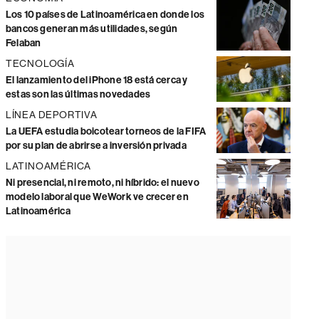
Los 10 países de Latinoamérica en donde los
bancos generan más utilidades, según
Felaban
TECNOLOGÍA
El lanzamiento del iPhone 18 está cerca y
estas son las últimas novedades
LÍNEA DEPORTIVA
La UEFA estudia boicotear torneos de la FIFA
por su plan de abrirse a inversión privada
LATINOAMÉRICA
Ni presencial, ni remoto, ni híbrido: el nuevo
modelo laboral que WeWork ve crecer en
Latinoamérica