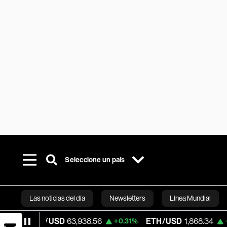
Seleccione un país
Las noticias del día
Newsletters
Línea Mundial
/USD
63,938.56
ETH/USD
1,868.34
Vis
+0.31%
+0.05%
Bloomberg 