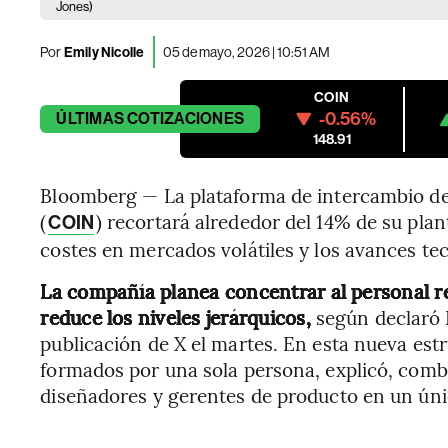
Jones)
Por
Emily Nicolle
05 de mayo, 2026 | 10:51 AM
COIN
-0.56%
ÚLTIMAS
COTIZACIONES
148.91
Bloomberg — La plataforma de intercambio de
(
) recortará alrededor del 14% de su plan
COIN
costes en mercados volátiles y los avances tecn
La compañía planea concentrar al personal re
reduce los niveles jerárquicos,
según declaró
publicación de X el martes. En esta nueva est
formados por una sola persona, explicó, comb
diseñadores y gerentes de producto en un úni