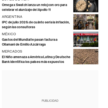
Omega x Swatch lanza un reloj con oro para
celebrar el alunizaje del Apollo 11
ARGENTINA
IPC de julio 2026: de cuánto sería la inflación,
según las consultoras
MÉXICO
Gastos del Mundial le pasan factura a
Ollamani de Emilio Azcárraga
MERCADOS
El Niño amenaza a América Latina y Deutsche
Bank identifica los países más expuestos
PUBLICIDAD