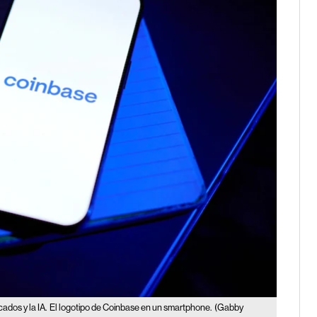
cados y la IA.
El logotipo de Coinbase en un smartphone.
(Gabby