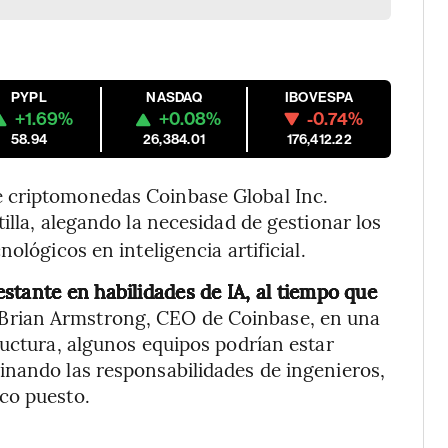
PYPL
NASDAQ
IBOVESPA
+1.69%
+0.08%
-0.74%
58.94
26,384.01
176,412.22
 criptomonedas Coinbase Global Inc.
tilla, alegando la necesidad de gestionar los
ológicos en inteligencia artificial.
stante en habilidades de IA, al tiempo que
 Brian Armstrong, CEO de Coinbase, en una
ructura, algunos equipos podrían estar
inando las responsabilidades de ingenieros,
co puesto.