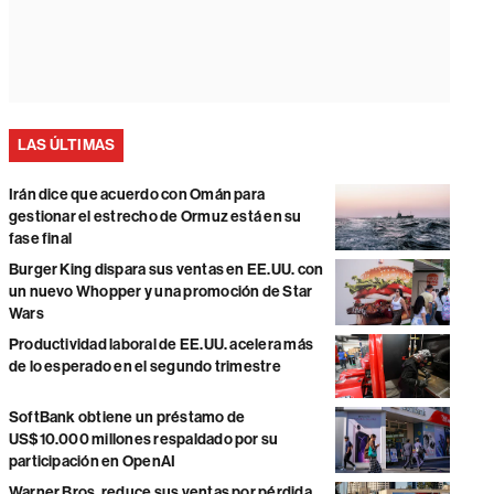
LAS ÚLTIMAS
Irán dice que acuerdo con Omán para
gestionar el estrecho de Ormuz está en su
fase final
Burger King dispara sus ventas en EE.UU. con
un nuevo Whopper y una promoción de Star
Wars
Productividad laboral de EE.UU. acelera más
de lo esperado en el segundo trimestre
SoftBank obtiene un préstamo de
US$10.000 millones respaldado por su
participación en OpenAI
Warner Bros. reduce sus ventas por pérdida