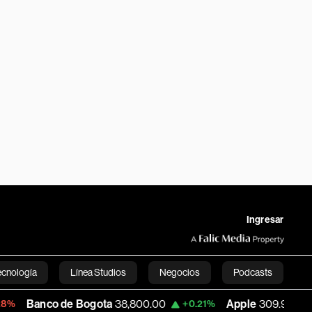
Ingresar
ecnología
Línea Studios
Negocios
Podcasts
o de Bogota
38,800.00
Apple
309.90
U
+0.21%
-0.33%
English