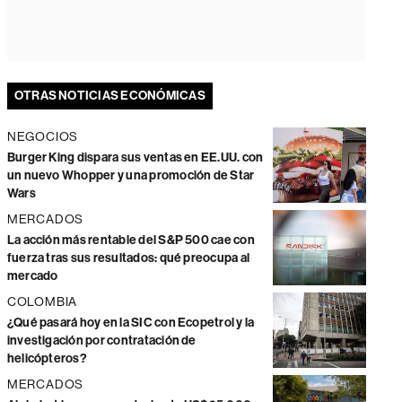
OTRAS NOTICIAS ECONÓMICAS
NEGOCIOS
Burger King dispara sus ventas en EE.UU. con
un nuevo Whopper y una promoción de Star
Wars
MERCADOS
La acción más rentable del S&P 500 cae con
fuerza tras sus resultados: qué preocupa al
mercado
COLOMBIA
¿Qué pasará hoy en la SIC con Ecopetrol y la
investigación por contratación de
helicópteros?
MERCADOS