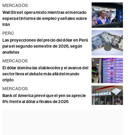
MERCADOS
Wall Street opera mixto mientras el mercado
espera el informe de empleo y señales sobre
Irán
PERÚ
Las proyecciones del precio del dólar en Perú
para el segundo semestre de 2026, según
analistas
MERCADOS
El dólar domina las stablecoins y el avance del
sector lleva el debate más allá del mundo
cripto
MERCADOS
Bank of America prevé que el yen se aprecie
6% frente al dólar a finales de 2026