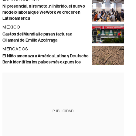
Ni presencial, ni remoto, ni híbrido: el nuevo
modelo laboral que WeWork ve crecer en
Latinoamérica
MÉXICO
Gastos del Mundial le pasan factura a
Ollamani de Emilio Azcárraga
MERCADOS
El Niño amenaza a América Latina y Deutsche
Bank identifica los países más expuestos
PUBLICIDAD