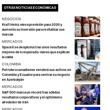
OTRAS NOTICIAS ECONÓMICAS
NEGOCIOS
Kraft Heinz eleva previsión para 2026 y
aumenta su inversión para revitalizar sus
marcas
MERCADOS
SpaceX se desploma tras unos resultados
mejores de lo esperado: claves que explican
la caída
COLOMBIA
Petrolera canadiense venderá sus activos en
Colombia y Ecuador para centrar su negocio
en Azerbaiyán
MERCADOS
S&P 500 marca un récord tras sólidos
resultados corporativos y el optimismo
alrededor de Irán
MERCADOS