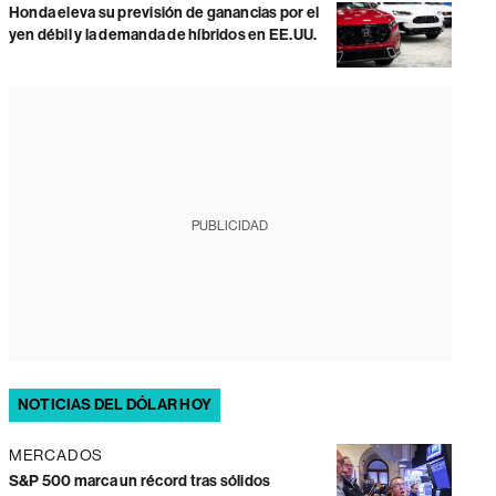
Honda eleva su previsión de ganancias por el
yen débil y la demanda de híbridos en EE.UU.
PUBLICIDAD
NOTICIAS DEL DÓLAR HOY
MERCADOS
S&P 500 marca un récord tras sólidos