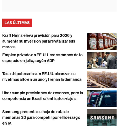
LAS ÚLTIMAS
Kraft Heinz eleva previsión para 2026 y
aumenta su inversión para revitalizar sus
marcas
Empleo privado en EE.UU. crece menos de lo
esperado en julio, según ADP
Tasas hipotecarias en EE.UU. alcanzan su
nivel más alto en un año y frenan la demanda
Uber cumple previsiones de reservas, pero la
competencia en Brasil ralentiza los viajes
Samsung presenta su hoja de ruta de
memorias 3D para competir por el liderazgo
en IA