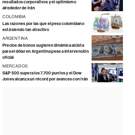
resultados corporativos y el optimismo
alrededor de Irán
COLOMBIA
Las razones por las que el peso colombiano
está siendo tan atractivo
ARGENTINA
Precios de bonos sugieren dinámica alcista
para el dólar en Argentina pese a intervención
oficial
MERCADOS
S&P 500 supera los 7.700 puntos y el Dow
Jones alcanza un récord por avances con Irán