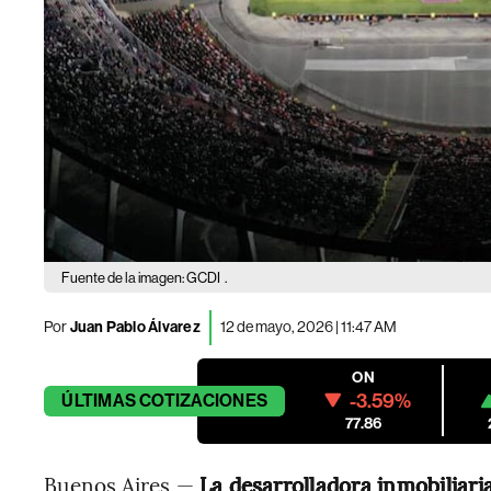
Fuente de la imagen: GCDI
.
Por
Juan Pablo Álvarez
12 de mayo, 2026 | 11:47 AM
ON
-3.59%
ÚLTIMAS
COTIZACIONES
77.86
Buenos Aires —
La desarrolladora inmobiliari