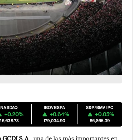
NASDAQ
IBOVESPA
S&P/BMV IPC
+0.20%
+0.64%
+0.05%
26,638.73
179,034.90
66,865.39
a GCDI S.A.
, una de las más importantes en