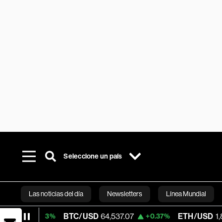
Seleccione un país
Las noticias del día
Newsletters
Línea Mundial
BTC/USD
64,537.07
ETH/USD
1,878.543
+0.03%
+0.37%
Bloomberg 