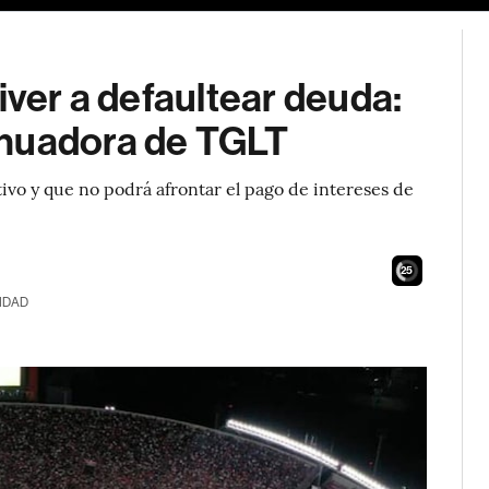
iver a defaultear deuda:
inuadora de TGLT
vo y que no podrá afrontar el pago de intereses de
24
IDAD