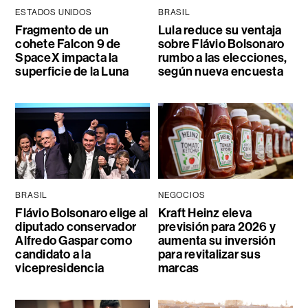
ESTADOS UNIDOS
BRASIL
Fragmento de un
Lula reduce su ventaja
cohete Falcon 9 de
sobre Flávio Bolsonaro
SpaceX impacta la
rumbo a las elecciones,
superficie de la Luna
según nueva encuesta
BRASIL
NEGOCIOS
Flávio Bolsonaro elige al
Kraft Heinz eleva
diputado conservador
previsión para 2026 y
Alfredo Gaspar como
aumenta su inversión
candidato a la
para revitalizar sus
vicepresidencia
marcas