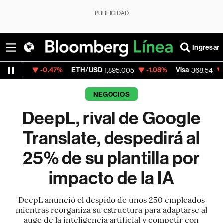
PUBLICIDAD
Ingresar
-0.47%
ETH/USD
-1.08%
Visa
-0.28%
M
1,895.005
368.54
NEGOCIOS
DeepL, rival de Google
Translate, despedirá al
25% de su plantilla por
impacto de la IA
DeepL anunció el despido de unos 250 empleados
mientras reorganiza su estructura para adaptarse al
auge de la inteligencia artificial y competir con