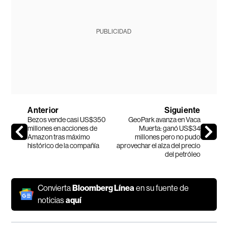
PUBLICIDAD
Anterior
Siguiente
Bezos vende casi US$350
GeoPark avanza en Vaca
millones en acciones de
Muerta: ganó US$34
Amazon tras máximo
millones pero no pudo
histórico de la compañía
aprovechar el alza del precio
del petróleo
Convierta
Bloomberg Línea
en su fuente de
noticias
aquí