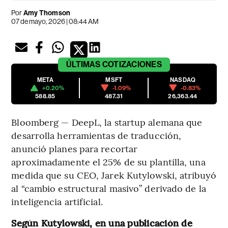
Por
Amy Thomson
07 de mayo, 2026 | 08:44 AM
ÚLTIMAS
COTIZACIONES
META
MSFT
NASDAQ
+0.20%
-1.09%
-0.83%
588.85
487.31
26,363.44
Bloomberg — DeepL, la startup alemana que
desarrolla herramientas de traducción,
anunció planes para recortar
aproximadamente el 25% de su plantilla, una
medida que su CEO, Jarek Kutylowski, atribuyó
al “cambio estructural masivo” derivado de la
inteligencia artificial.
Según Kutylowski, en una publicación de