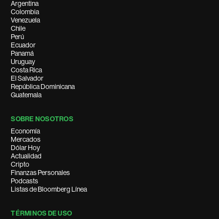
Argentina
Colombia
Venezuela
Chile
Perú
Ecuador
Panamá
Uruguay
Costa Rica
El Salvador
República Dominicana
Guatemala
SOBRE NOSOTROS
Economía
Mercados
Dólar Hoy
Actualidad
Cripto
Finanzas Personales
Podcasts
Listas de Bloomberg Línea
TÉRMINOS DE USO