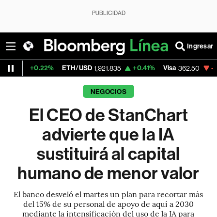
PUBLICIDAD
Ingresar
.22%
ETH/USD
+0.41%
Visa
-2.15%
Merc
1,921.835
362.50
NEGOCIOS
El CEO de StanChart
advierte que la IA
sustituirá al capital
humano de menor valor
El banco desveló el martes un plan para recortar más
del 15% de su personal de apoyo de aquí a 2030
mediante la intensificación del uso de la IA para