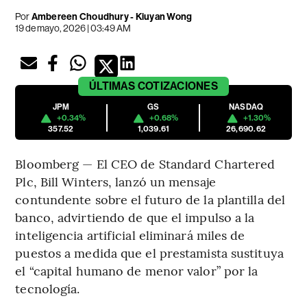
Por
Ambereen Choudhury - Kiuyan Wong
19 de mayo, 2026 | 03:49 AM
ÚLTIMAS
COTIZACIONES
JPM
GS
NASDAQ
+0.34%
+0.68%
+1.30%
357.52
1,039.61
26,690.62
Bloomberg — El CEO de Standard Chartered
Plc, Bill Winters, lanzó un mensaje
contundente sobre el futuro de la plantilla del
banco, advirtiendo de que el impulso a la
inteligencia artificial eliminará miles de
puestos a medida que el prestamista sustituya
el “capital humano de menor valor” por la
tecnología.