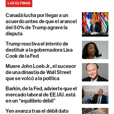
LAS ÚLTIMAS
Canadá lucha por llegar a un
acuerdo antes de que el arancel
del 50% de Trump agrave la
disputa
Trump reactiva el intento de
destituir a la gobernadora Lisa
Cook de la Fed
Muere John Loeb Jr., el sucesor
de una dinastía de Wall Street
que se volcó a la política
Barkin, de la Fed, advierte que el
mercado laboral de EE.UU. está
en un “equilibrio débil”
Yen avanza tras el débil dato