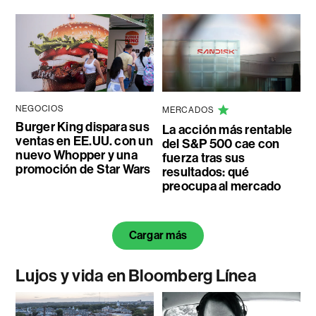
NEGOCIOS
MERCADOS
Burger King dispara sus
La acción más rentable
ventas en EE.UU. con un
del S&P 500 cae con
nuevo Whopper y una
fuerza tras sus
promoción de Star Wars
resultados: qué
preocupa al mercado
Cargar más
Lujos y vida en Bloomberg Línea