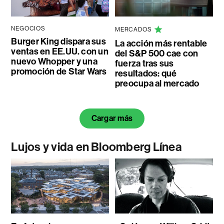
NEGOCIOS
MERCADOS
Burger King dispara sus
La acción más rentable
ventas en EE.UU. con un
del S&P 500 cae con
nuevo Whopper y una
fuerza tras sus
promoción de Star Wars
resultados: qué
preocupa al mercado
Cargar más
Lujos y vida en Bloomberg Línea