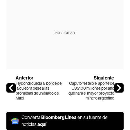
PUBLICIDAD
Anterior
Siguiente
Flybondi queda al borde de
Caputo festejó el aporte de
la quiebra pese a las
US$100 millones por año
promesas de un aliado de
que hará el mayor proyecto
Milei
minero argentino
Convierta
Bloomberg Línea
en su fuente de
noticias
aquí