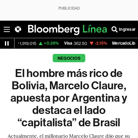
PUBLICIDAD
Ingresar
+0.26%
Visa
-2.15%
MercadoLibre
919.015
362.50
1,821.795
NEGOCIOS
El hombre más rico de
Bolivia, Marcelo Claure,
apuesta por Argentina y
destaca el lado
“capitalista” de Brasil
Actualmente, el millonario Marcelo Claure dijo que su