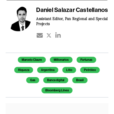
Daniel Salazar Castellanos
Assistant Editor, Pan Regional and Special
Projects
Temas de este artículo
Marcelo Claure
Millonarios
Fortunas
Riqueza
Argentina
Litio
Petróleo
Gas
Banca digital
Brasil
Bloomberg Línea