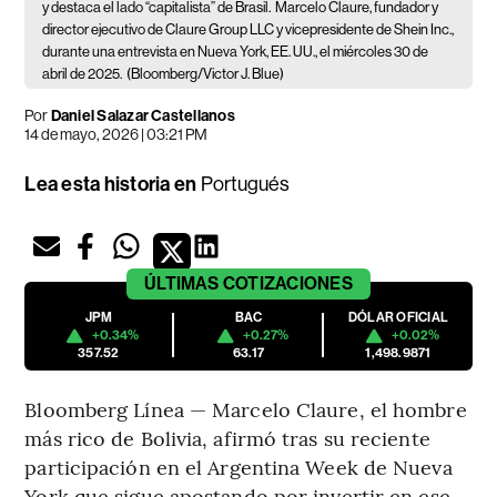
y destaca el lado “capitalista” de Brasil.
Marcelo Claure, fundador y
director ejecutivo de Claure Group LLC y vicepresidente de Shein Inc.,
durante una entrevista en Nueva York, EE. UU., el miércoles 30 de
abril de 2025.
(Bloomberg/Victor J. Blue)
Por
Daniel Salazar Castellanos
14 de mayo, 2026 | 03:21 PM
Lea esta historia en
Portugués
ÚLTIMAS
COTIZACIONES
JPM
BAC
DÓLAR OFICIAL
+0.34%
+0.27%
+0.02%
357.52
63.17
1,498.9871
Bloomberg Línea — Marcelo Claure, el hombre
más rico de Bolivia, afirmó tras su reciente
participación en el Argentina Week de Nueva
York que sigue apostando por invertir en ese