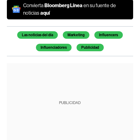
Convierta
Bloomberg Línea
en su fuente de
noticias
aquí
Temas de este artículo
Las noticias del día
Marketing
Influencers
Influenciadores
Publicidad
PUBLICIDAD