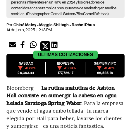
personas influyentes en un 49% en 2024 y los creadores de
contenidos encabezaron los presupuestos de marketing en medios
sociales.
(Photographer: Cornell Watson/Blo/Cornell Watson)
Por
Chloé Meley - Maggie Shiltagh - Rachel Phua
14 de junio, 2025 | 12:13 PM
ÚLTIMAS
COTIZACIONES
NASDAQ
IBOVESPA
S&P/BMV IPC
-0.83%
-0.09%
-0.46%
26,363.44
177,726.17
66,525.18
Bloomberg —
La rutina matutina de Ashton
Hall consiste en sumergir la cabeza en agua
helada Saratoga Spring Water
. Para la empresa
que vende el agua embotellada -la marca
elegida por Hall para beber, lavarse los dientes
y sumergirse- es una noticia fantástica.