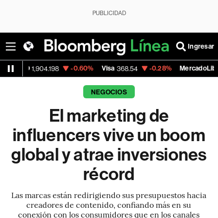
PUBLICIDAD
Ingresar
-0.60%
Visa
-0.28%
MercadoLibre
904.198
368.54
1,924.95
NEGOCIOS
El marketing de
influencers vive un boom
global y atrae inversiones
récord
Las marcas están redirigiendo sus presupuestos hacia
creadores de contenido, confiando más en su
conexión con los consumidores que en los canales