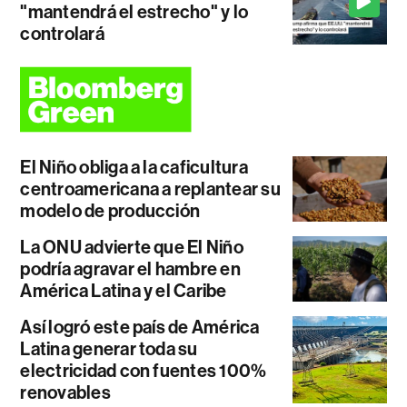
"mantendrá el estrecho" y lo
controlará
El Niño obliga a la caficultura
centroamericana a replantear su
modelo de producción
La ONU advierte que El Niño
podría agravar el hambre en
América Latina y el Caribe
Así logró este país de América
Latina generar toda su
electricidad con fuentes 100%
renovables