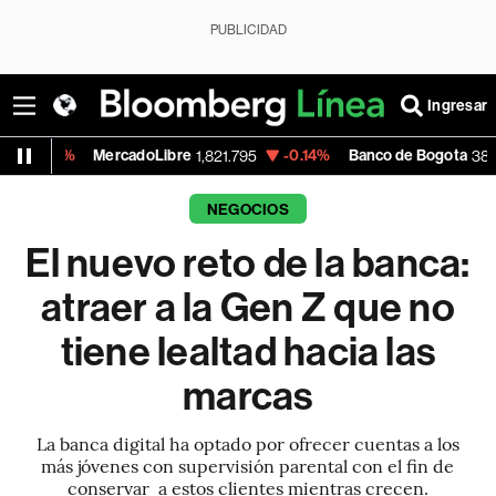
PUBLICIDAD
Ingresar
MercadoLibre
-0.14%
Banco de Bogota
+
1,821.795
38,900.00
NEGOCIOS
El nuevo reto de la banca:
atraer a la Gen Z que no
tiene lealtad hacia las
marcas
La banca digital ha optado por ofrecer cuentas a los
más jóvenes con supervisión parental con el fin de
conservar a estos clientes mientras crecen.