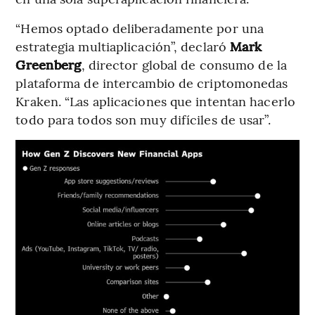
“Hemos optado deliberadamente por una
estrategia multiaplicación”, declaró
Mark
Greenberg
, director global de consumo de la
plataforma de intercambio de criptomonedas
Kraken. “Las aplicaciones que intentan hacerlo
todo para todos son muy difíciles de usar”.