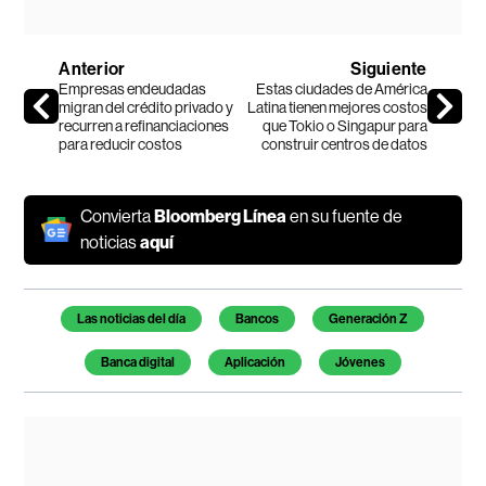
Anterior
Siguiente
Empresas endeudadas
Estas ciudades de América
migran del crédito privado y
Latina tienen mejores costos
recurren a refinanciaciones
que Tokio o Singapur para
para reducir costos
construir centros de datos
Convierta
Bloomberg Línea
en su fuente de
noticias
aquí
Temas de este artículo
Las noticias del día
Bancos
Generación Z
Banca digital
Aplicación
Jóvenes