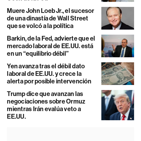
Muere John Loeb Jr., el sucesor
de una dinastía de Wall Street
que se volcó a la política
Barkin, de la Fed, advierte que el
mercado laboral de EE.UU. está
en un “equilibrio débil”
Yen avanza tras el débil dato
laboral de EE.UU. y crece la
alerta por posible intervención
Trump dice que avanzan las
negociaciones sobre Ormuz
mientras Irán evalúa veto a
EE.UU.