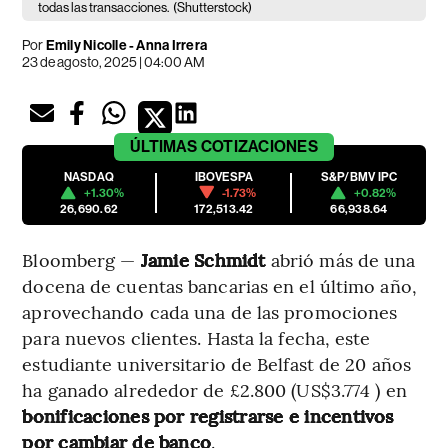
todas las transacciones.
(Shutterstock)
Por
Emily Nicolle - Anna Irrera
23 de agosto, 2025 | 04:00 AM
ÚLTIMAS
COTIZACIONES
NASDAQ
IBOVESPA
S&P/BMV IPC
+1.30%
-1.73%
+0.82%
26,690.62
172,513.42
66,938.64
Bloomberg —
Jamie Schmidt
abrió más de una
docena de cuentas bancarias en el último año,
aprovechando cada una de las promociones
para nuevos clientes. Hasta la fecha, este
estudiante universitario de Belfast de 20 años
ha ganado alrededor de £2.800 (US$3.774 ) en
bonificaciones por registrarse e incentivos
por cambiar de banco
.