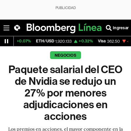
PUBLICIDAD
Ingresar
.07%
ETH/USD
+0.32%
Visa
-2.15%
Merc
1,920.133
362.50
NEGOCIOS
Paquete salarial del CEO
de Nvidia se redujo un
27% por menores
adjudicaciones en
acciones
Los premios en acciones, el mayor componente en la