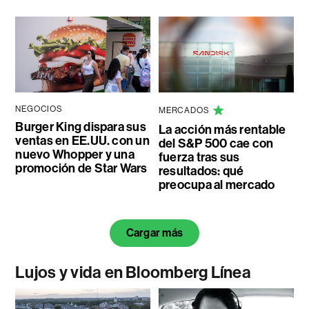
NEGOCIOS
MERCADOS
Burger King dispara sus
La acción más rentable
ventas en EE.UU. con un
del S&P 500 cae con
nuevo Whopper y una
fuerza tras sus
promoción de Star Wars
resultados: qué
preocupa al mercado
Cargar más
Lujos y vida en Bloomberg Línea