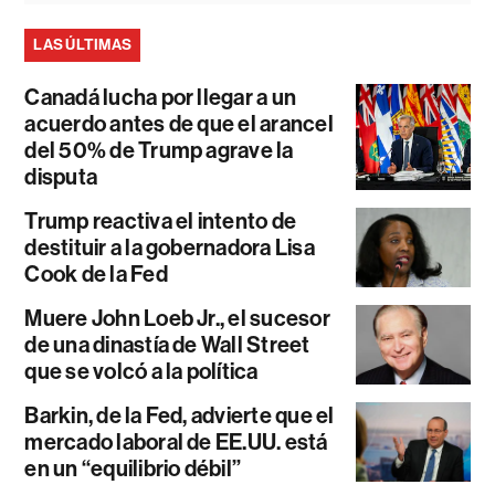
LAS ÚLTIMAS
Canadá lucha por llegar a un
acuerdo antes de que el arancel
del 50% de Trump agrave la
disputa
Trump reactiva el intento de
destituir a la gobernadora Lisa
Cook de la Fed
Muere John Loeb Jr., el sucesor
de una dinastía de Wall Street
que se volcó a la política
Barkin, de la Fed, advierte que el
mercado laboral de EE.UU. está
en un “equilibrio débil”