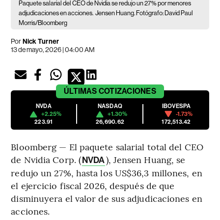
Paquete salarial del CEO de Nvidia se redujo un 27% por menores
adjudicaciones en acciones.
Jensen Huang. Fotógrafo: David Paul
Morris/Bloomberg
Por
Nick Turner
13 de mayo, 2026 | 04:00 AM
ÚLTIMAS
COTIZACIONES
NVDA
NASDAQ
IBOVESPA
+2.25%
+1.30%
-1.73%
223.91
26,690.62
172,513.42
Bloomberg — El paquete salarial total del CEO
de Nvidia Corp. (
), Jensen Huang, se
NVDA
redujo un 27%, hasta los US$36,3 millones, en
el ejercicio fiscal 2026, después de que
disminuyera el valor de sus adjudicaciones en
acciones.