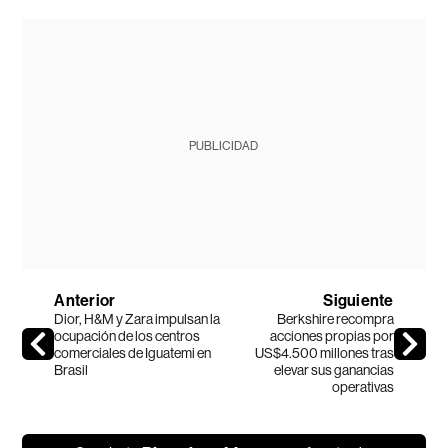
PUBLICIDAD
Anterior
Siguiente
Dior, H&M y Zara impulsan la
Berkshire recompra
ocupación de los centros
acciones propias por
comerciales de Iguatemi en
US$4.500 millones tras
Brasil
elevar sus ganancias
operativas