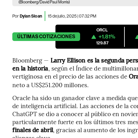
(Bloomberg/David Paul Morris)
Por
Dylan Sloan
15 de julio, 2025 | 07:32 PM
ORCL
+1.81%
ÚLTIMAS
COTIZACIONES
129.87
Bloomberg —
Larry Ellison es la segunda pe
en la historia
, según el Índice de multimillona
vertiginosa en el precio de las acciones de
Ora
neto a US$251.200 millones.
Oracle ha sido un ganador clave a medida que
de inteligencia artificial. Las acciones de la 
ChatGPT se dio a conocer al público en novie
particularmente fuerte en los últimos tres mes
finales de abril
, gracias al aumento de los ing
alianzas clave.