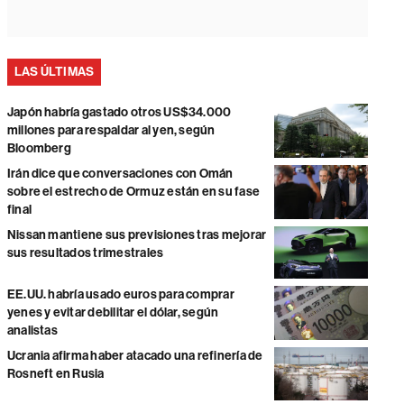
LAS ÚLTIMAS
Japón habría gastado otros US$34.000
millones para respaldar al yen, según
Bloomberg
Irán dice que conversaciones con Omán
sobre el estrecho de Ormuz están en su fase
final
Nissan mantiene sus previsiones tras mejorar
sus resultados trimestrales
EE.UU. habría usado euros para comprar
yenes y evitar debilitar el dólar, según
analistas
Ucrania afirma haber atacado una refinería de
Rosneft en Rusia