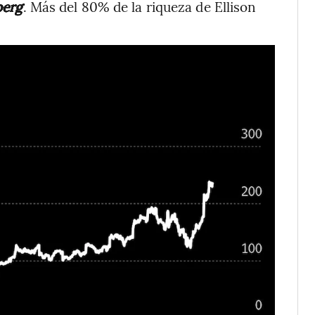
erg
. Más del 80% de la riqueza de Ellison