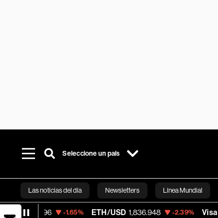
Seleccione un país
Las noticias del día
Newsletters
Línea Mundial
ETH/USD
1,836.948
Visa
366.13
-1.65%
-2.39%
-0.04
Bloomberg 