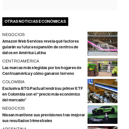
OTRAS NOTICIAS ECONÓMICAS
NEGOCIOS
Amazon Web Services revela qué factores
guiarán su futura expansión de centros de
datos en América Latina
CENTROAMÉRICA
Las marcas más elegidas por los hogares de
Centroamérica y cómo ganaron terreno
COLOMBIA
Exclusiva: BTG Pactual tendrá su primer ETF
en Colombia con el “precio más económico
del mercado”
NEGOCIOS
Nissan mantiene sus previsiones tras mejorar
sus resultados trimestrales
ARGENTINA