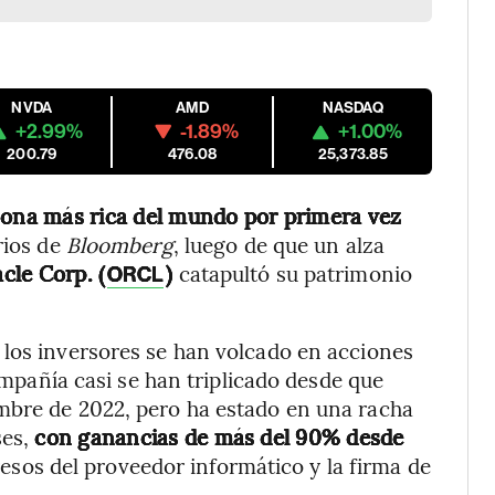
NVDA
AMD
NASDAQ
+2.99%
-1.89%
+1.00%
200.79
476.08
25,373.85
rsona más rica del mundo por primera vez
rios de
Bloomberg
, luego de que un alza
cle Corp. (
)
catapultó su patrimonio
ORCL
 los inversores se han volcado en acciones
compañía casi se han triplicado desde que
mbre de 2022, pero ha estado en una racha
es,
con ganancias de más del 90% desde
resos del proveedor informático y la firma de