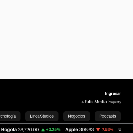
Ingresar
ecnología
Línea Studios
Negocios
Podcasts
.00
Apple
308.63
USD COP
3,152.58
+3.25%
-7.53%
+
English