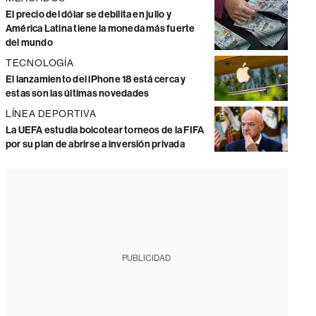
El precio del dólar se debilita en julio y
América Latina tiene la moneda más fuerte
del mundo
TECNOLOGÍA
El lanzamiento del iPhone 18 está cerca y
estas son las últimas novedades
LÍNEA DEPORTIVA
La UEFA estudia boicotear torneos de la FIFA
por su plan de abrirse a inversión privada
PUBLICIDAD