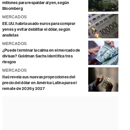
millones para respaldar al yen, según
Bloomberg
MERCADOS
EE.UU. habría usado euros para comprar
yenes y evitar debilitar el dólar, según
analistas
MERCADOS
¿Puede terminar la calma en el mercado de
divisas? Goldman Sachs identifica tres
riesgos
MERCADOS
Itaú revela sus nuevas proyecciones del
precio del dólar en América Latina para el
remate de 2026 y 2027