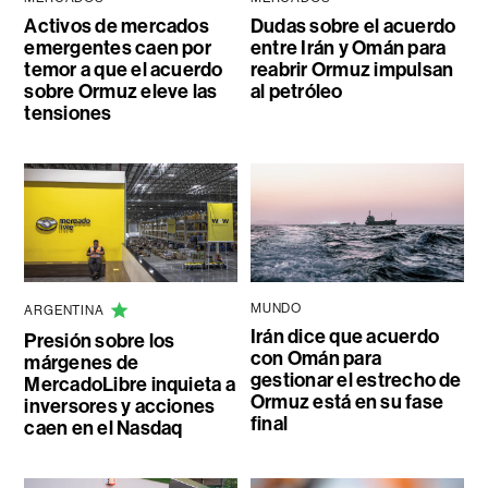
Activos de mercados
Dudas sobre el acuerdo
emergentes caen por
entre Irán y Omán para
temor a que el acuerdo
reabrir Ormuz impulsan
sobre Ormuz eleve las
al petróleo
tensiones
MUNDO
ARGENTINA
Irán dice que acuerdo
Presión sobre los
con Omán para
márgenes de
gestionar el estrecho de
MercadoLibre inquieta a
Ormuz está en su fase
inversores y acciones
final
caen en el Nasdaq