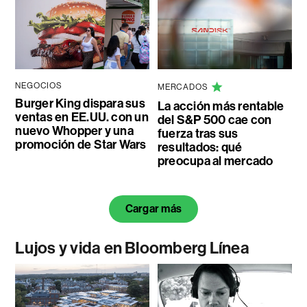
NEGOCIOS
MERCADOS
Burger King dispara sus
La acción más rentable
ventas en EE.UU. con un
del S&P 500 cae con
nuevo Whopper y una
fuerza tras sus
promoción de Star Wars
resultados: qué
preocupa al mercado
Cargar más
Lujos y vida en Bloomberg Línea