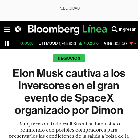
PUBLICIDAD
Ingresar
3%
ETH/USD
+0.26%
Visa
-2.15%
Mercad
1,918.933
362.50
NEGOCIOS
Elon Musk cautiva a los
inversores en el gran
evento de SpaceX
organizado por Dimon
Banqueros de todo Wall Street se han estado
reuniendo con posibles compradores para
presentarles las condiciones de la salida a bolsa de la