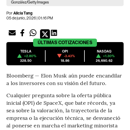
González/Getty Images
Por
Alicia Tang
05 de junio, 2026 | 01:16 PM
ÚLTIMAS
COTIZACIONES
TESLA
OPI
NASDAQ
+2.80%
-3.43%
+1.30%
328.50
18.86
26,690.62
Bloomberg — Elon Musk aún puede encandilar
a los inversores con su visión del futuro.
Cualquier pregunta sobre la oferta pública
inicial (OPI) de SpaceX, que bate récords, ya
sea sobre la valoración, la trayectoria de la
empresa o la ejecución técnica, se desvaneció
al ponerse en marcha el marketing minorista