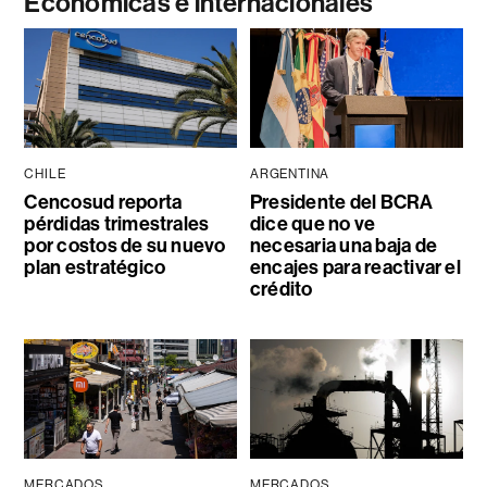
Económicas e internacionales
CHILE
ARGENTINA
Cencosud reporta
Presidente del BCRA
pérdidas trimestrales
dice que no ve
por costos de su nuevo
necesaria una baja de
plan estratégico
encajes para reactivar el
crédito
MERCADOS
MERCADOS