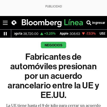
PUBLICIDAD
Ingresar
+3.25%
Apple
-7.53%
USD COP
38,720.00
308.63
3,152.58
NEGOCIOS
Fabricantes de
automóviles presionan
por un acuerdo
arancelario entre la UE y
EE.UU.
La UE tiene hasta el 9 de julio para cerrar un acuerdo