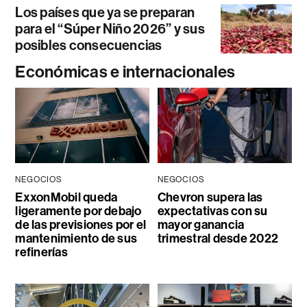
Los países que ya se preparan
para el “Súper Niño 2026” y sus
posibles consecuencias
Económicas e internacionales
NEGOCIOS
NEGOCIOS
ExxonMobil queda
Chevron supera las
ligeramente por debajo
expectativas con su
de las previsiones por el
mayor ganancia
mantenimiento de sus
trimestral desde 2022
refinerías