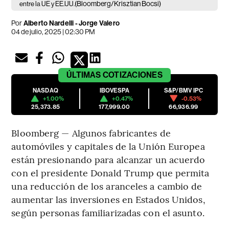
(Bloomberg/Krisztian Bocsi)
entre la UE y EE.UU.
Por
Alberto Nardelli - Jorge Valero
04 de julio, 2025 | 02:30 PM
ÚLTIMAS
COTIZACIONES
NASDAQ
IBOVESPA
S&P/BMV IPC
+1.00%
+0.47%
-0.53%
25,373.85
177,999.00
66,936.99
Bloomberg — Algunos fabricantes de
automóviles y capitales de la Unión Europea
están presionando para alcanzar un acuerdo
con el presidente Donald Trump que permita
una reducción de los aranceles a cambio de
aumentar las inversiones en Estados Unidos,
según personas familiarizadas con el asunto.