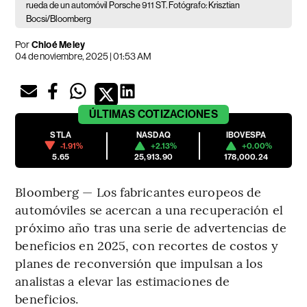
rueda de un automóvil Porsche 911 ST. Fotógrafo: Krisztian
Bocsi/Bloomberg
Por
Chloé Meley
04 de noviembre, 2025 | 01:53 AM
ÚLTIMAS
COTIZACIONES
STLA
NASDAQ
IBOVESPA
-1.91%
+2.13%
+0.00%
5.65
25,913.90
178,000.24
Bloomberg — Los fabricantes europeos de
automóviles se acercan a una recuperación el
próximo año tras una serie de advertencias de
beneficios en 2025, con recortes de costos y
planes de reconversión que impulsan a los
analistas a elevar las estimaciones de
beneficios.