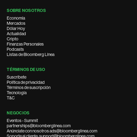
SOBRE NOSOTROS
Economía
Mercados
Dólar Hoy
Actualidad
Cripto
Finanzas Personales
Podcasts
Listas de Bloomberg Línea
TÉRMINOS DE USO
Suscríbete
Política de privacidad
Términos de suscripción
Tecnología
T&C
NEGOCIOS
Eventos - Summit
partnerships@bloomberglinea.com
Anúnciate con nosotros ads@bloomberglinea.com
Soporte al cliente: support@bloomberglinea.com