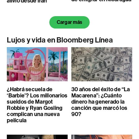
alivio desde Irán
Cargar más
Lujos y vida en Bloomberg Línea
¿Habrá secuela de
30 años del éxito de “La
‘Barbie’? Los millonarios
Macarena”: ¿Cuánto
sueldos de Margot
dinero ha generado la
Robbie y Ryan Gosling
canción que marcó los
complican una nueva
90?
película