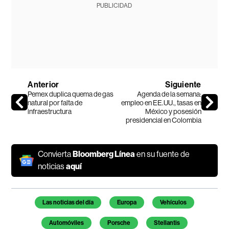
PUBLICIDAD
Anterior
Siguiente
Pemex duplica quema de gas
Agenda de la semana:
natural por falta de
empleo en EE.UU., tasas en
infraestructura
México y posesión
presidencial en Colombia
Convierta
Bloomberg Línea
en su fuente de
noticias
aquí
Temas de este artículo
Las noticias del día
Europa
Vehículos
Automóviles
Porsche
Stellantis