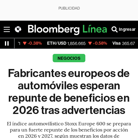
PUBLICIDAD
Ingresar
-0.38%
ETH/USD
-0.58%
Visa
-0.13%
Me
1,856.665
365.67
NEGOCIOS
Fabricantes europeos de
automóviles esperan
repunte de beneficios en
2026 tras advertencias
El índice automovilístico Stoxx Europe 600 se prepara
para un fuerte repunte de los beneficios por acción
en 2026 y 2027, según muestran los datos de