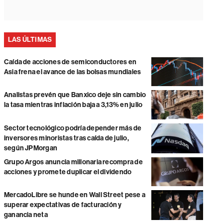
LAS ÚLTIMAS
Caída de acciones de semiconductores en
Asia frena el avance de las bolsas mundiales
Analistas prevén que Banxico deje sin cambio
la tasa mientras inflación baja a 3,13% en julio
Sector tecnológico podría depender más de
inversores minoristas tras caída de julio,
según JPMorgan
Grupo Argos anuncia millonaria recompra de
acciones y promete duplicar el dividendo
MercadoLibre se hunde en Wall Street pese a
superar expectativas de facturación y
ganancia neta