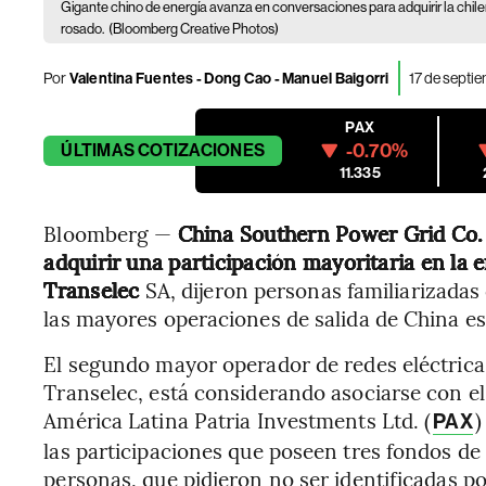
Gigante chino de energía avanza en conversaciones para adquirir la chil
rosado.
(Bloomberg Creative Photos)
Por
Valentina Fuentes - Dong Cao - Manuel Baigorri
17 de septi
PAX
-0.70%
ÚLTIMAS
COTIZACIONES
11.335
Bloomberg —
China Southern Power Grid Co.
adquirir una participación mayoritaria en la 
Transelec
SA, dijeron personas familiarizadas
las mayores operaciones de salida de China es
El segundo mayor operador de redes eléctrica
Transelec, está considerando asociarse con el
América Latina Patria Investments Ltd. (
)
PAX
las participaciones que poseen tres fondos de
personas, que pidieron no ser identificadas p