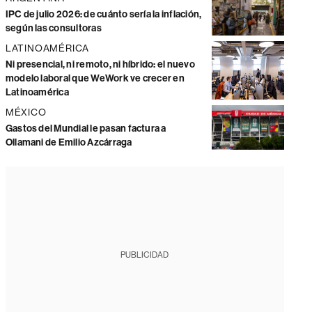
IPC de julio 2026: de cuánto sería la inflación,
según las consultoras
LATINOAMÉRICA
Ni presencial, ni remoto, ni híbrido: el nuevo
modelo laboral que WeWork ve crecer en
Latinoamérica
MÉXICO
Gastos del Mundial le pasan factura a
Ollamani de Emilio Azcárraga
PUBLICIDAD