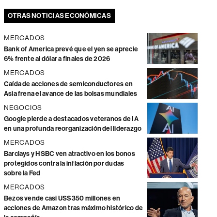
OTRAS NOTICIAS ECONÓMICAS
MERCADOS
Bank of America prevé que el yen se aprecie
6% frente al dólar a finales de 2026
MERCADOS
Caída de acciones de semiconductores en
Asia frena el avance de las bolsas mundiales
NEGOCIOS
Google pierde a destacados veteranos de IA
en una profunda reorganización del liderazgo
MERCADOS
Barclays y HSBC ven atractivo en los bonos
protegidos contra la inflación por dudas
sobre la Fed
MERCADOS
Bezos vende casi US$350 millones en
acciones de Amazon tras máximo histórico de