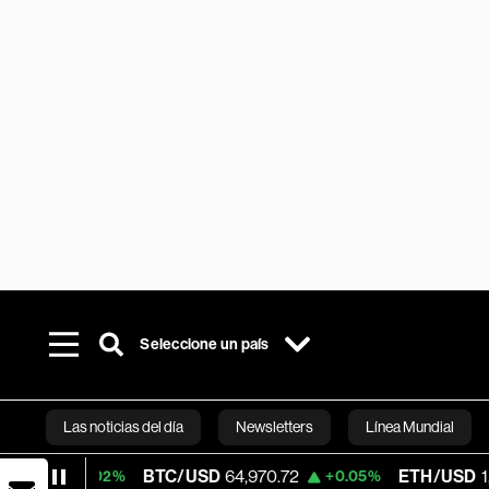
Seleccione un país
Las noticias del día
Newsletters
Línea Mundial
BTC/USD
64,970.72
ETH/USD
1,915.923
0.02%
+0.05%
Bloomberg 