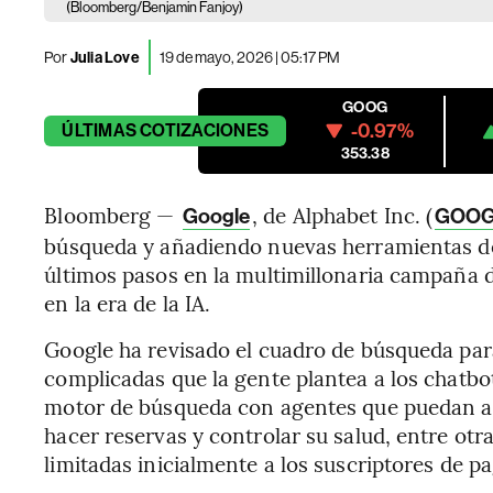
(Bloomberg/Benjamin Fanjoy)
Por
Julia Love
19 de mayo, 2026 | 05:17 PM
GOOG
-0.97%
ÚLTIMAS
COTIZACIONES
353.38
Bloomberg —
, de Alphabet Inc. (
Google
GOO
búsqueda y añadiendo nuevas herramientas de co
últimos pasos en la multimillonaria campaña d
en la era de la IA.
Google ha revisado el cuadro de búsqueda para
complicadas que la gente plantea a los chatbo
motor de búsqueda con agentes que puedan ayu
hacer reservas y controlar su salud, entre otr
limitadas inicialmente a los suscriptores de p