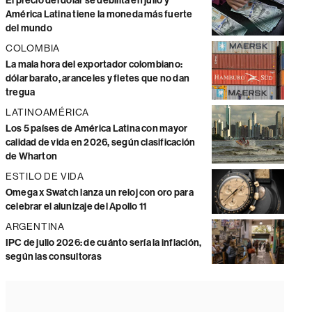
El precio del dólar se debilita en julio y
América Latina tiene la moneda más fuerte
del mundo
COLOMBIA
La mala hora del exportador colombiano:
dólar barato, aranceles y fletes que no dan
tregua
LATINOAMÉRICA
Los 5 países de América Latina con mayor
calidad de vida en 2026, según clasificación
de Wharton
ESTILO DE VIDA
Omega x Swatch lanza un reloj con oro para
celebrar el alunizaje del Apollo 11
ARGENTINA
IPC de julio 2026: de cuánto sería la inflación,
según las consultoras