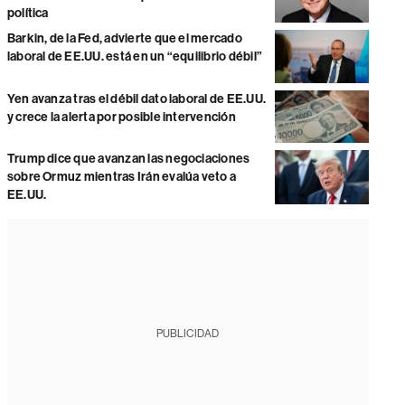
política
Barkin, de la Fed, advierte que el mercado
laboral de EE.UU. está en un “equilibrio débil”
Yen avanza tras el débil dato laboral de EE.UU.
y crece la alerta por posible intervención
Trump dice que avanzan las negociaciones
sobre Ormuz mientras Irán evalúa veto a
EE.UU.
PUBLICIDAD