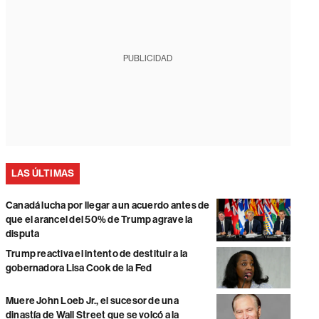
PUBLICIDAD
LAS ÚLTIMAS
Canadá lucha por llegar a un acuerdo antes de
que el arancel del 50% de Trump agrave la
disputa
Trump reactiva el intento de destituir a la
gobernadora Lisa Cook de la Fed
Muere John Loeb Jr., el sucesor de una
dinastía de Wall Street que se volcó a la