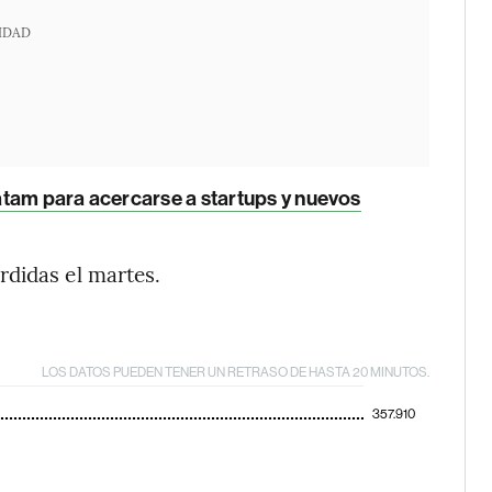
IDAD
tam para acercarse a startups y nuevos
rdidas el martes.
LOS DATOS PUEDEN TENER UN RETRASO DE HASTA 20 MINUTOS.
357.910