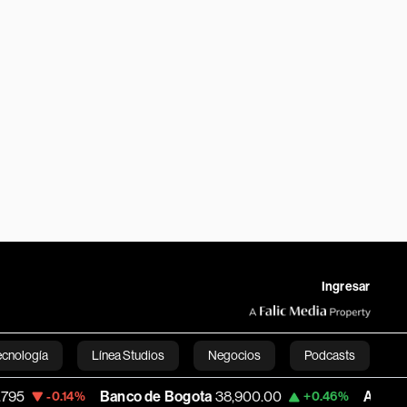
Ingresar
ecnología
Línea Studios
Negocios
Podcasts
Banco de Bogota
38,900.00
Apple
313.305
4%
+0.46%
English