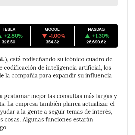
TESLA
GOOGL
NASDAQ
+2.80%
-1.00%
+1.30%
328.50
354.32
26,690.62
), está rediseñando su icónico cuadro de
GL
dificación de inteligencia artificial, los
e la compañía para expandir su influencia
 gestionar mejor las consultas más largas y
ts. La empresa también planea actualizar el
dar a la gente a seguir temas de interés,
as cosas. Algunas funciones estarán
ago.