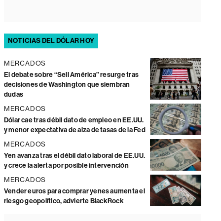
NOTICIAS DEL DÓLAR HOY
MERCADOS
El debate sobre “Sell América” resurge tras
decisiones de Washington que siembran
dudas
MERCADOS
Dólar cae tras débil dato de empleo en EE.UU.
y menor expectativa de alza de tasas de la Fed
MERCADOS
Yen avanza tras el débil dato laboral de EE.UU.
y crece la alerta por posible intervención
MERCADOS
Vender euros para comprar yenes aumenta el
riesgo geopolítico, advierte BlackRock