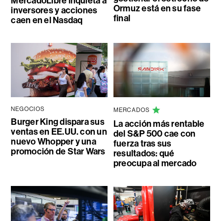
MercadoLibre inquieta a
Ormuz está en su fase
inversores y acciones
final
caen en el Nasdaq
NEGOCIOS
MERCADOS
Burger King dispara sus
La acción más rentable
ventas en EE.UU. con un
del S&P 500 cae con
nuevo Whopper y una
fuerza tras sus
promoción de Star Wars
resultados: qué
preocupa al mercado