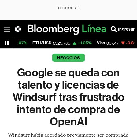
PUBLICIDAD
Ingresar
%
ETH/USD
+1.05%
Visa
-0.81%
MercadoL
1,925.765
367.47
NEGOCIOS
Google se queda con
talento y licencias de
Windsurf tras frustrado
intento de compra de
OpenAI
Windsurf había acordado previamente ser comprada