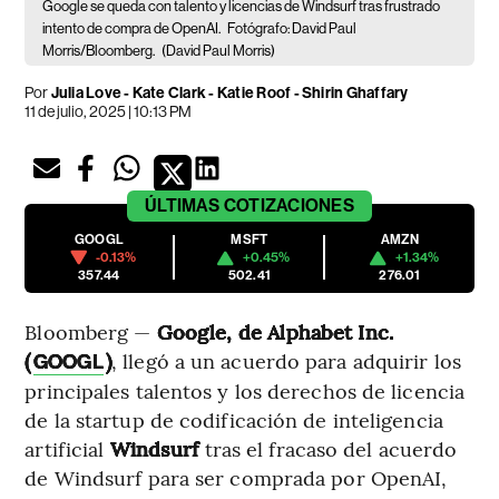
Google se queda con talento y licencias de Windsurf tras frustrado
intento de compra de OpenAI.
Fotógrafo: David Paul
Morris/Bloomberg.
(David Paul Morris)
Por
Julia Love - Kate Clark - Katie Roof - Shirin Ghaffary
11 de julio, 2025 | 10:13 PM
ÚLTIMAS
COTIZACIONES
GOOGL
MSFT
AMZN
-0.13%
+0.45%
+1.34%
357.44
502.41
276.01
Bloomberg —
Google, de Alphabet Inc.
(
)
, llegó a un acuerdo para adquirir los
GOOGL
principales talentos y los derechos de licencia
de la startup de codificación de inteligencia
artificial
Windsurf
tras el fracaso del acuerdo
de Windsurf para ser comprada por OpenAI,