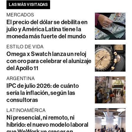
LAS MÁS VISITADAS
MERCADOS
El precio del dólar se debilita en
julio y América Latina tiene la
moneda más fuerte del mundo
ESTILO DE VIDA
Omega x Swatch lanza un reloj
con oro para celebrar el alunizaje
del Apollo 11
ARGENTINA
IPC de julio 2026: de cuánto
sería la inflación, según las
consultoras
LATINOAMÉRICA
Ni presencial, ni remoto, ni
híbrido: el nuevo modelo laboral
que WeWork ve crecer en