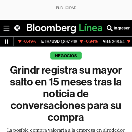
PUBLICIDAD
Ingresar
-0.49%
ETH/USD
-0.94%
Visa
-0.28%
Me
1,897.768
368.54
NEGOCIOS
Grindr registra su mayor
salto en 15 meses tras la
noticia de
conversaciones para su
compra
La posible compra valoraría a la empresa en alrededor