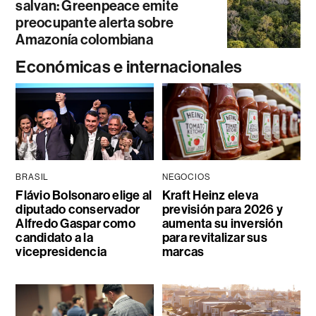
salvan: Greenpeace emite
preocupante alerta sobre
Amazonía colombiana
Económicas e internacionales
BRASIL
NEGOCIOS
Flávio Bolsonaro elige al
Kraft Heinz eleva
diputado conservador
previsión para 2026 y
Alfredo Gaspar como
aumenta su inversión
candidato a la
para revitalizar sus
vicepresidencia
marcas