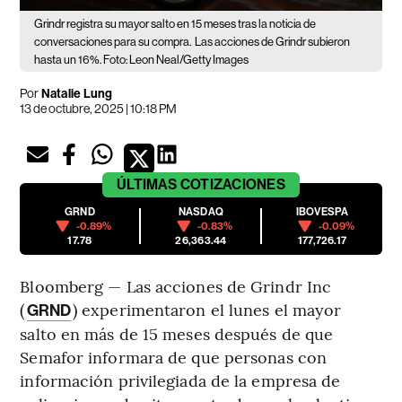
Grindr registra su mayor salto en 15 meses tras la noticia de
conversaciones para su compra.
Las acciones de Grindr subieron
hasta un 16%. Foto: Leon Neal/Getty Images
Por
Natalie Lung
13 de octubre, 2025 | 10:18 PM
ÚLTIMAS
COTIZACIONES
GRND
NASDAQ
IBOVESPA
-0.89%
-0.83%
-0.09%
17.78
26,363.44
177,726.17
Bloomberg — Las acciones de Grindr Inc
(
) experimentaron el lunes el mayor
GRND
salto en más de 15 meses después de que
Semafor informara de que personas con
información privilegiada de la empresa de