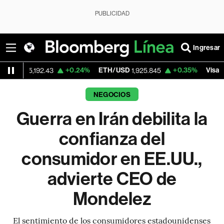
PUBLICIDAD
Ingresar
+0.24%
ETH/USD
+0.35%
Visa
192.43
1,925.845
362.50
NEGOCIOS
Guerra en Irán debilita la
confianza del
consumidor en EE.UU.,
advierte CEO de
Mondelez
El sentimiento de los consumidores estadounidenses