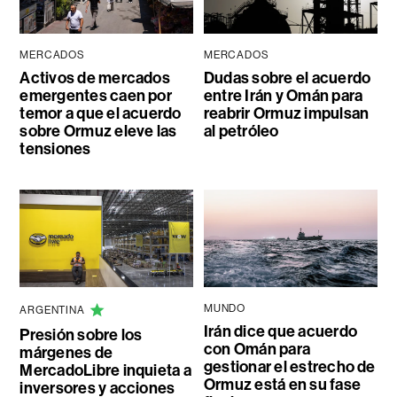
MERCADOS
MERCADOS
Activos de mercados
Dudas sobre el acuerdo
emergentes caen por
entre Irán y Omán para
temor a que el acuerdo
reabrir Ormuz impulsan
sobre Ormuz eleve las
al petróleo
tensiones
MUNDO
ARGENTINA
Irán dice que acuerdo
Presión sobre los
con Omán para
márgenes de
gestionar el estrecho de
MercadoLibre inquieta a
Ormuz está en su fase
inversores y acciones