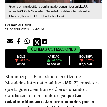
Guerra en Irán debilita la confianza del consumidor en EE.UU.,
advierte CEO de Mondelez.
Sede de Mondelez International en
Chicago, Illinois, EE.UU.
(Christopher Dilts)
Por
Rainier Harris
28 de abril, 2026 | 07:42 PM
ÚLTIMAS
COTIZACIONES
MDLZ
NASDAQ
IBOVESPA
-0.24%
+1.30%
-1.73%
62.60
26,690.62
172,513.42
Bloomberg — El máximo ejecutivo de
Mondelez International Inc. (
) considera
MDLZ
que la guerra en Irán está erosionando la
confianza del consumidor, ya que
los
estadounidenses están preocupados por la