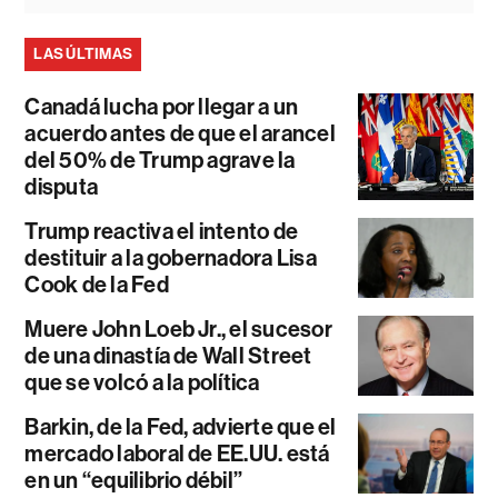
LAS ÚLTIMAS
Canadá lucha por llegar a un
acuerdo antes de que el arancel
del 50% de Trump agrave la
disputa
Trump reactiva el intento de
destituir a la gobernadora Lisa
Cook de la Fed
Muere John Loeb Jr., el sucesor
de una dinastía de Wall Street
que se volcó a la política
Barkin, de la Fed, advierte que el
mercado laboral de EE.UU. está
en un “equilibrio débil”