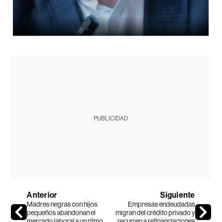
PUBLICIDAD
Anterior
Siguiente
Madres negras con hijos
Empresas endeudadas
pequeños abandonan el
migran del crédito privado y
mercado laboral a un ritmo
recurren a refinanciaciones