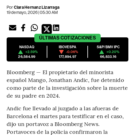
Por
Clara Hernanz Lizarraga
19 de mayo, 2026 | 05:30 AM
ÚLTIMAS
COTIZACIONES
NASDAQ
IBOVESPA
S&P/BMV IPC
+2.59%
-0.06%
+0.20%
26,584.99
177,894.97
66,833.16
Bloomberg — El propietario del minorista
español Mango, Jonathan Andic, fue detenido
como parte de la investigación sobre la muerte
de su padre en 2024.
Andic fue llevado al juzgado a las afueras de
Barcelona el martes para testificar en el caso,
dijo un portavoz a Bloomberg News.
Portavoces de la policía confirmaron la