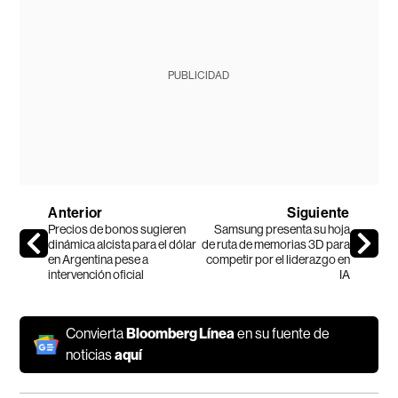
PUBLICIDAD
Anterior
Siguiente
Precios de bonos sugieren
Samsung presenta su hoja
dinámica alcista para el dólar
de ruta de memorias 3D para
en Argentina pese a
competir por el liderazgo en
intervención oficial
IA
Convierta
Bloomberg Línea
en su fuente de
noticias
aquí