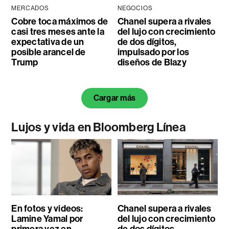
MERCADOS
NEGOCIOS
Cobre toca máximos de
Chanel supera a rivales
casi tres meses ante la
del lujo con crecimiento
expectativa de un
de dos dígitos,
posible arancel de
impulsado por los
Trump
diseños de Blazy
Cargar más
Lujos y vida en Bloomberg Línea
En fotos y videos:
Chanel supera a rivales
Lamine Yamal por
del lujo con crecimiento
primera vez en
de dos dígitos,