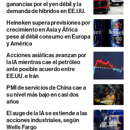
ganancias por el yen débil y la
demanda de híbridos en EE.UU.
Heineken supera previsiones por
crecimiento en Asia y África
pese al débil consumo en Europa
y América
Acciones asiáticas avanzan por
la IA mientras cae el petróleo
ante posible acuerdo entre
EE.UU. e Irán
PMI de servicios de China cae a
su nivel más bajo en casi dos
años
El auge de la IA se extiende a las
acciones industriales, según
Wells Fargo