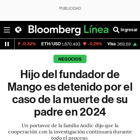
PUBLICIDAD
Ingresar
-0.32%
ETH/USD
-0.26%
Visa
+1.07%
Me
1,870.493
369.59
NEGOCIOS
Hijo del fundador de
Mango es detenido por el
caso de la muerte de su
padre en 2024
Un portavoz de la familia Andic dijo que la
cooperación con la investigación continuará durante
todo el proceso.