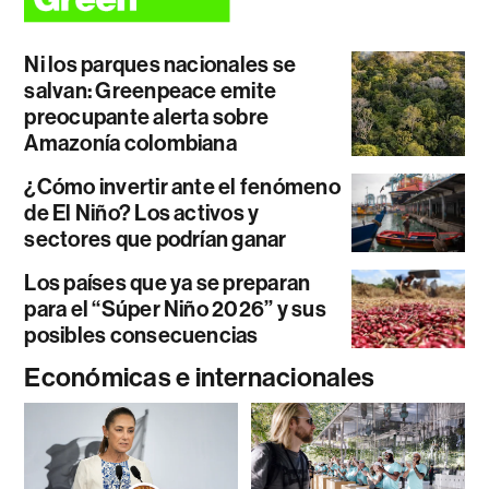
Ni los parques nacionales se
salvan: Greenpeace emite
preocupante alerta sobre
Amazonía colombiana
¿Cómo invertir ante el fenómeno
de El Niño? Los activos y
sectores que podrían ganar
Los países que ya se preparan
para el “Súper Niño 2026” y sus
posibles consecuencias
Económicas e internacionales