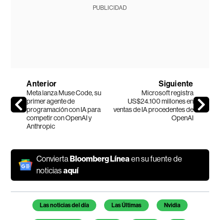
PUBLICIDAD
Anterior
Siguiente
Meta lanza Muse Code, su
Microsoft registra
primer agente de
US$24.100 millones en
programación con IA para
ventas de IA procedentes de
competir con OpenAI y
OpenAI
Anthropic
Convierta
Bloomberg Línea
en su fuente de
noticias
aquí
Temas de este artículo
Las noticias del día
Las Últimas
Nvidia