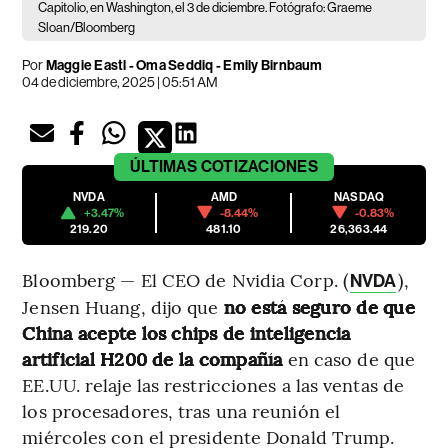
Capitolio, en Washington, el 3 de diciembre. Fotógrafo: Graeme
Sloan/Bloomberg
Por
Maggie Eastl - Oma Seddiq - Emily Birnbaum
04 de diciembre, 2025 | 05:51 AM
ÚLTIMAS
COTIZACIONES
NVDA
AMD
NASDAQ
+3.47%
-8.44%
-0.83%
219.20
481.10
26,363.44
Bloomberg — El CEO de Nvidia Corp. (
),
NVDA
Jensen Huang, dijo que
no está seguro de que
China acepte los chips de inteligencia
artificial H200 de la compañía
en caso de que
EE.UU. relaje las restricciones a las ventas de
los procesadores, tras una reunión el
miércoles con el presidente Donald Trump.