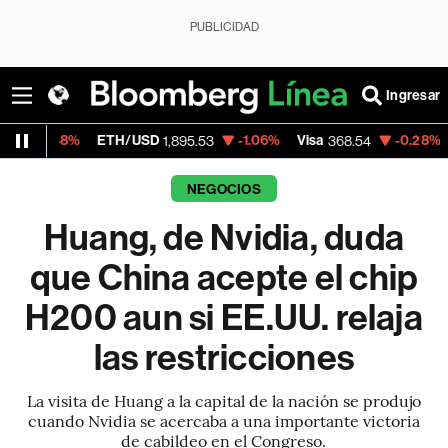
PUBLICIDAD
Ingresar
ETH/USD
-1.06%
Visa
-0.28%
MercadoLibre
1,895.53
368.54
NEGOCIOS
Huang, de Nvidia, duda
que China acepte el chip
H200 aun si EE.UU. relaja
las restricciones
La visita de Huang a la capital de la nación se produjo
cuando Nvidia se acercaba a una importante victoria
de cabildeo en el Congreso.