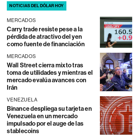
NOTICIAS DEL DÓLAR HOY
MERCADOS
Carry trade resiste pese a la
pérdida de atractivo del yen
como fuente de financiación
MERCADOS
Wall Street cierra mixto tras
toma de utilidades y mientras el
mercado evalúa avances con
Irán
VENEZUELA
Binance despliega su tarjeta en
Venezuela en un mercado
impulsado por el auge de las
stablecoins