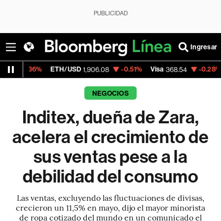
PUBLICIDAD
Ingresar
ETH/USD
-0.51%
Visa
-0.28%
MercadoLi
1,906.08
368.54
NEGOCIOS
Inditex, dueña de Zara,
acelera el crecimiento de
sus ventas pese a la
debilidad del consumo
Las ventas, excluyendo las fluctuaciones de divisas,
crecieron un 11,5% en mayo, dijo el mayor minorista
de ropa cotizado del mundo en un comunicado el