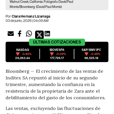
Walnut Creek, California. Fotógrafo: David Paul
Morris/Bloomberg
(David Paul Morris)
Por
Clara Hernanz Lizarraga
03 de junio, 2026 | 04:09 AM
ÚLTIMAS
COTIZACIONES
NASDAQ
IBOVESPA
S&P/BMV IPC
-0.83%
-0.09%
-0.46%
26,363.44
177,726.17
66,525.18
Bloomberg — El crecimiento de las ventas de
Inditex SA repuntó al inicio de su segundo
trimestre, aumentando la confianza en la
resistencia de la propietaria de Zara ante el
debilitamiento del gasto de los consumidores.
Las ventas, excluyendo las fluctuaciones de