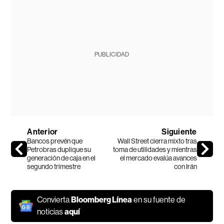
PUBLICIDAD
Anterior
Siguiente
Bancos prevén que
Wall Street cierra mixto tras
Petrobras duplique su
toma de utilidades y mientras
generación de caja en el
el mercado evalúa avances
segundo trimestre
con Irán
Convierta
Bloomberg Línea
en su fuente de
noticias
aquí