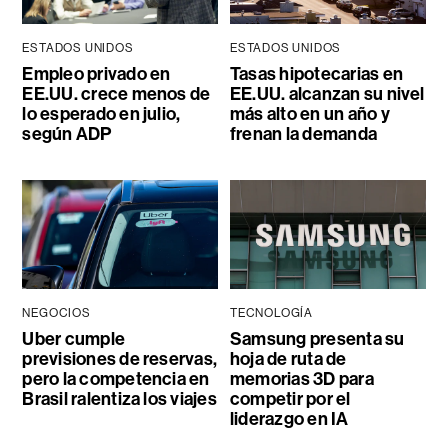
ESTADOS UNIDOS
ESTADOS UNIDOS
Empleo privado en
Tasas hipotecarias en
EE.UU. crece menos de
EE.UU. alcanzan su nivel
lo esperado en julio,
más alto en un año y
según ADP
frenan la demanda
NEGOCIOS
TECNOLOGÍA
Uber cumple
Samsung presenta su
previsiones de reservas,
hoja de ruta de
pero la competencia en
memorias 3D para
Brasil ralentiza los viajes
competir por el
liderazgo en IA