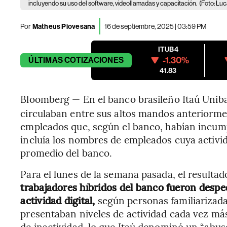
incluyendo su uso del software, videollamadas y capacitación.
(Foto: L
Por
Matheus Piovesana
16 de septiembre, 2025 | 03:59 PM
ITUB4
-1.30%
ÚLTIMAS
COTIZACIONES
41.83
Bloomberg — En el banco brasileño Itaú Unib
circulaban entre sus altos mandos anteriorme
empleados que, según el banco, habían incumpli
incluía los nombres de empleados cuya activid
promedio del banco.
Para el lunes de la semana pasada, el resultado
trabajadores híbridos del banco fueron desp
actividad digital,
según personas familiarizad
presentaban niveles de actividad cada vez más
de inactividad, lo que Itaú denominó un “abus