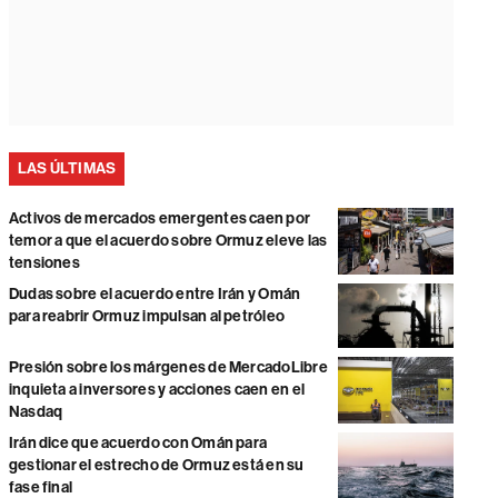
LAS ÚLTIMAS
Activos de mercados emergentes caen por
temor a que el acuerdo sobre Ormuz eleve las
tensiones
Dudas sobre el acuerdo entre Irán y Omán
para reabrir Ormuz impulsan al petróleo
Presión sobre los márgenes de MercadoLibre
inquieta a inversores y acciones caen en el
Nasdaq
Irán dice que acuerdo con Omán para
gestionar el estrecho de Ormuz está en su
fase final