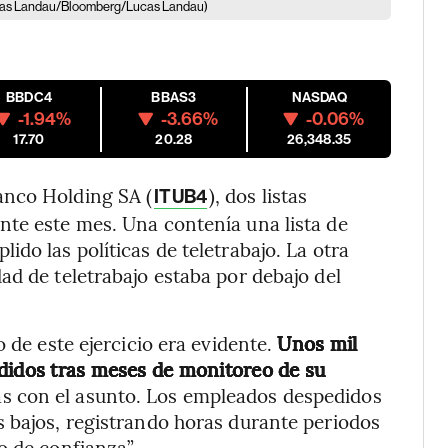
ucas Landau/Bloomberg/Lucas Landau)
BBDC4
BBAS3
NASDAQ
-1.94%
-3.66%
-0.06%
17.70
20.28
26,348.35
anco Holding SA (
), dos listas
ITUB4
nte este mes. Una contenía una lista de
do las políticas de teletrabajo. La otra
ad de teletrabajo estaba por debajo del
 de este ejercicio era evidente.
Unos mil
edidos tras meses de monitoreo de su
as con el asunto. Los empleados despedidos
 bajos, registrando horas durante periodos
o de confianza”.