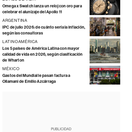
Omega x Swatch lanza un reloj con oro para
celebrar el alunizaje del Apollo 11
ARGENTINA
IPC de julio 2026: de cuánto sería la inflación,
según las consultoras
LATINOAMÉRICA
Los 5 países de América Latina con mayor
calidad de vida en 2026, según clasificación
de Wharton
MÉXICO
Gastos del Mundial le pasan factura a
Ollamani de Emilio Azcárraga
PUBLICIDAD