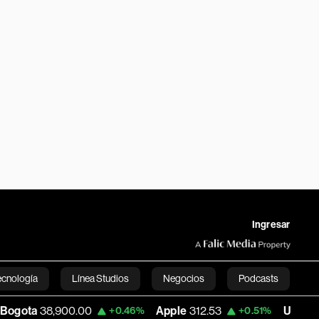
Ingresar
ecnología
Línea Studios
Negocios
Podcasts
,900.00
Apple
312.53
USD COP
3,159.3
+0.46%
+0.51%
English