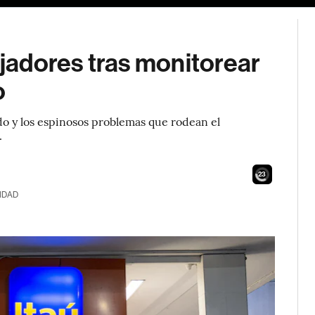
ajadores tras monitorear
o
ido y los espinosos problemas que rodean el
.
21
IDAD