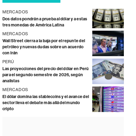
MERCADOS
Dos datos pondrán a prueba al dólar y a estas
tres monedas de América Latina
MERCADOS
Wall Street cierra a la baja por el repunte del
petróleo y nuevas dudas sobre un acuerdo
con Irán
PERÚ
Las proyecciones del precio del dólar en Perú
para el segundo semestre de 2026, según
analistas
MERCADOS
El dólar domina las stablecoins y el avance del
sector lleva el debate más allá del mundo
cripto