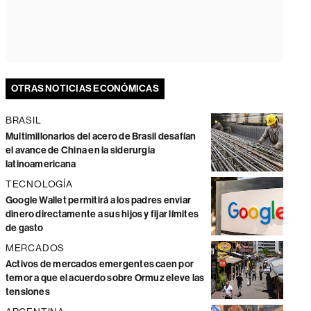
OTRAS NOTICIAS ECONÓMICAS
BRASIL
Multimillonarios del acero de Brasil desafían
el avance de China en la siderurgia
latinoamericana
TECNOLOGÍA
Google Wallet permitirá a los padres enviar
dinero directamente a sus hijos y fijar límites
de gasto
MERCADOS
Activos de mercados emergentes caen por
temor a que el acuerdo sobre Ormuz eleve las
tensiones