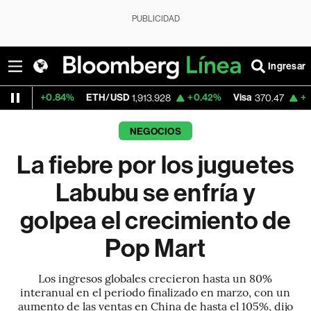
PUBLICIDAD
Ingresar
84%
ETH/USD
+0.42%
Visa
+0.52%
Merc
1,913.928
370.47
NEGOCIOS
La fiebre por los juguetes
Labubu se enfría y
golpea el crecimiento de
Pop Mart
Los ingresos globales crecieron hasta un 80%
interanual en el periodo finalizado en marzo, con un
aumento de las ventas en China de hasta el 105%, dijo