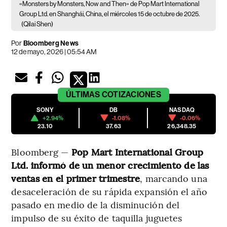
«Monsters by Monsters, Now and Then» de Pop Mart International
Group Ltd. en Shanghái, China, el miércoles 15 de octubre de 2025.
(Qilai Shen)
Por
Bloomberg News
12 de mayo, 2026 | 05:54 AM
ÚLTIMAS
COTIZACIONES
SONY
DB
NASDAQ
+2.94%
-1.08%
-0.06%
23.10
37.63
26,348.35
Bloomberg —
Pop Mart International Group
Ltd. informó de un menor crecimiento de las
ventas en el primer trimestre
, marcando una
desaceleración de su rápida expansión el año
pasado en medio de la disminución del
impulso de su éxito de taquilla juguetes