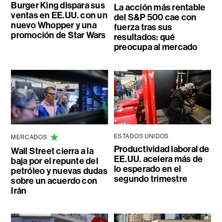
Burger King dispara sus
La acción más rentable
ventas en EE.UU. con un
del S&P 500 cae con
nuevo Whopper y una
fuerza tras sus
promoción de Star Wars
resultados: qué
preocupa al mercado
ESTADOS UNIDOS
MERCADOS
Productividad laboral de
Wall Street cierra a la
EE.UU. acelera más de
baja por el repunte del
lo esperado en el
petróleo y nuevas dudas
segundo trimestre
sobre un acuerdo con
Irán