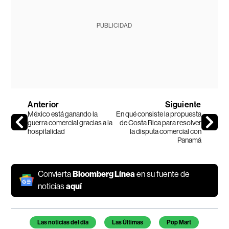
PUBLICIDAD
Anterior
Siguiente
México está ganando la
En qué consiste la propuesta
guerra comercial gracias a la
de Costa Rica para resolver
hospitalidad
la disputa comercial con
Panamá
Convierta
Bloomberg Línea
en su fuente de
noticias
aquí
Temas de este artículo
Las noticias del día
Las Últimas
Pop Mart