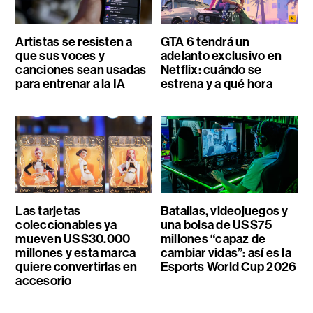
Artistas se resisten a
GTA 6 tendrá un
que sus voces y
adelanto exclusivo en
canciones sean usadas
Netflix: cuándo se
para entrenar a la IA
estrena y a qué hora
Las tarjetas
Batallas, videojuegos y
coleccionables ya
una bolsa de US$75
mueven US$30.000
millones “capaz de
millones y esta marca
cambiar vidas”: así es la
quiere convertirlas en
Esports World Cup 2026
accesorio