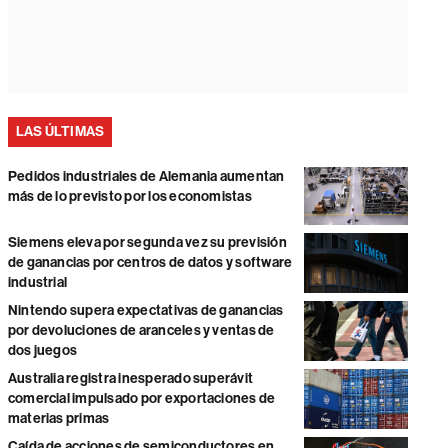
LAS ÚLTIMAS
Pedidos industriales de Alemania aumentan
más de lo previsto por los economistas
Siemens eleva por segunda vez su previsión
de ganancias por centros de datos y software
industrial
Nintendo supera expectativas de ganancias
por devoluciones de aranceles y ventas de
dos juegos
Australia registra inesperado superávit
comercial impulsado por exportaciones de
materias primas
Caída de acciones de semiconductores en