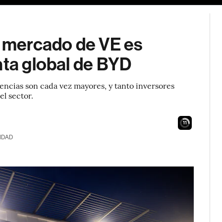
l mercado de VE es
nta global de BYD
cias son cada vez mayores, y tanto inversores
el sector.
9
IDAD