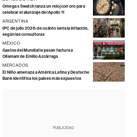
Omega x Swatch lanza un reloj con oro para
celebrar el alunizaje del Apollo 11
ARGENTINA
IPC de julio 2026: de cuánto sería la inflación,
según las consultoras
MÉXICO
Gastos del Mundial le pasan factura a
Ollamani de Emilio Azcárraga
MERCADOS
El Niño amenaza a América Latina y Deutsche
Bank identifica los países más expuestos
PUBLICIDAD