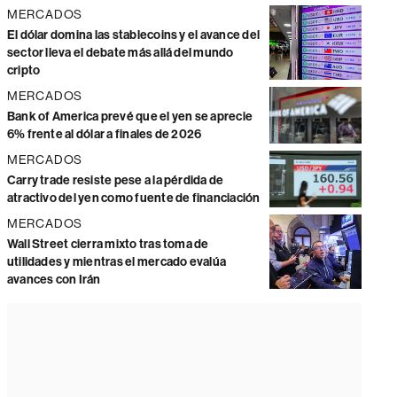
MERCADOS
El dólar domina las stablecoins y el avance del
sector lleva el debate más allá del mundo
cripto
MERCADOS
Bank of America prevé que el yen se aprecie
6% frente al dólar a finales de 2026
MERCADOS
Carry trade resiste pese a la pérdida de
atractivo del yen como fuente de financiación
MERCADOS
Wall Street cierra mixto tras toma de
utilidades y mientras el mercado evalúa
avances con Irán