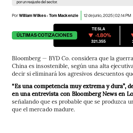
por un reajuste del sector.
Por
William Wilkes - Tom Mackenzie
12 de junio, 2025 | 02:14 PM
TESLA
-1.80%
ÚLTIMAS
COTIZACIONES
321.355
Bloomberg — BYD Co. considera que la guerra d
China es insostenible, según una alta ejecuti
decir si eliminará los agresivos descuentos q
“Es una competencia muy extrema y dura”, decl
en una entrevista con Bloomberg News en Lo
señalando que es probable que se produzca un
que el mercado madure.