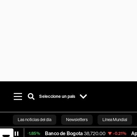
Seleccione un país
Las noticias del día
Newsletters
Línea Mundial
Banco de Bogota
38,720.00
Apple
310.94
1.85%
-0.21%
Bloomberg 