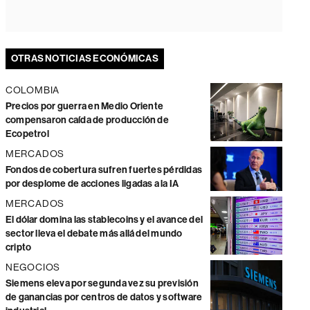
OTRAS NOTICIAS ECONÓMICAS
COLOMBIA
Precios por guerra en Medio Oriente
compensaron caída de producción de
Ecopetrol
MERCADOS
Fondos de cobertura sufren fuertes pérdidas
por desplome de acciones ligadas a la IA
MERCADOS
El dólar domina las stablecoins y el avance del
sector lleva el debate más allá del mundo
cripto
NEGOCIOS
Siemens eleva por segunda vez su previsión
de ganancias por centros de datos y software