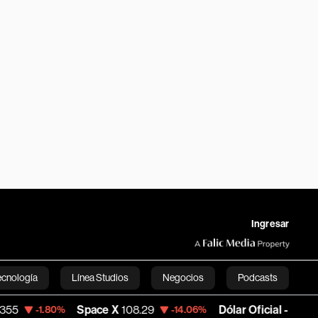
Ingresar
ecnología
Línea Studios
Negocios
Podcasts
Space X
108.29
Dólar Oficial - Argentina
1,496.2
-14.06%
English