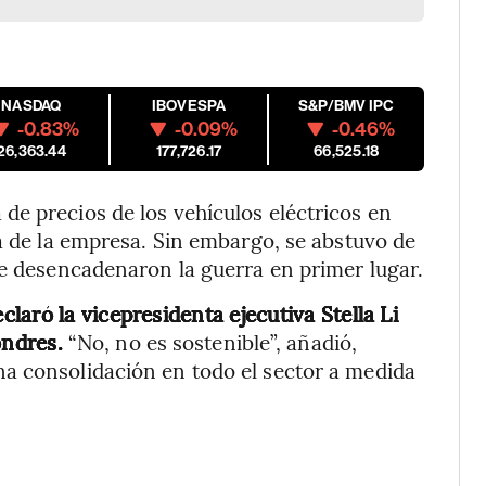
NASDAQ
IBOVESPA
S&P/BMV IPC
-0.83%
-0.09%
-0.46%
26,363.44
177,726.17
66,525.18
e precios de los vehículos eléctricos en
va de la empresa. Sin embargo, se abstuvo de
ue desencadenaron la guerra en primer lugar.
aró la vicepresidenta ejecutiva Stella Li
ndres.
“No, no es sostenible”, añadió,
a consolidación en todo el sector a medida