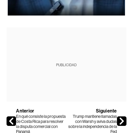
PUBLICIDAD
Anterior
Siguiente
En qué consiste la propuesta
Trump mantiene llamadas
de Costa Rica para resolver
con Warsh y aviva dudas
la disputa comercial con
sobre la independencia de la
Panamá
Fed