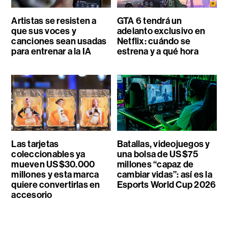
Artistas se resisten a
GTA 6 tendrá un
que sus voces y
adelanto exclusivo en
canciones sean usadas
Netflix: cuándo se
para entrenar a la IA
estrena y a qué hora
Las tarjetas
Batallas, videojuegos y
coleccionables ya
una bolsa de US$75
mueven US$30.000
millones “capaz de
millones y esta marca
cambiar vidas”: así es la
quiere convertirlas en
Esports World Cup 2026
accesorio