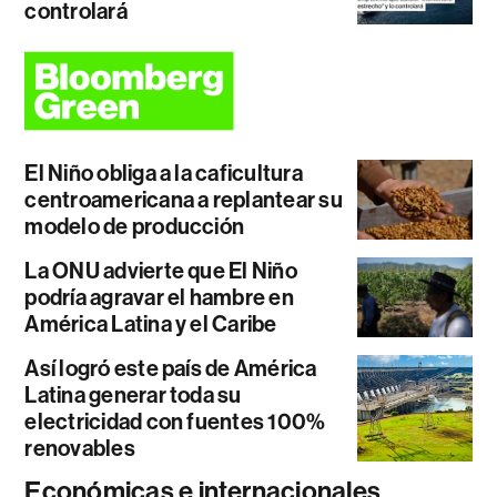
controlará
El Niño obliga a la caficultura
centroamericana a replantear su
modelo de producción
La ONU advierte que El Niño
podría agravar el hambre en
América Latina y el Caribe
Así logró este país de América
Latina generar toda su
electricidad con fuentes 100%
renovables
Económicas e internacionales