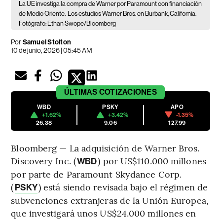
La UE investiga la compra de Warner por Paramount con financiación
de Medio Oriente.
Los estudios Warner Bros. en Burbank, California.
Fotógrafo: Ethan Swope/Bloomberg
Por
Samuel Stolton
10 de junio, 2026 | 05:45 AM
ÚLTIMAS
COTIZACIONES
WBD
PSKY
APO
+1.62%
+3.42%
-1.35%
26.38
9.06
127.99
Bloomberg — La adquisición de Warner Bros.
Discovery Inc. (
) por US$110.000 millones
WBD
por parte de Paramount Skydance Corp.
(
) está siendo revisada bajo el régimen de
PSKY
subvenciones extranjeras de la Unión Europea,
que investigará unos US$24.000 millones en