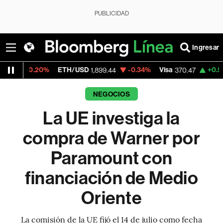
PUBLICIDAD
Ingresar
20%
ETH/USD
-0.34%
Visa
+0.52%
Mercad
1,899.44
370.47
NEGOCIOS
La UE investiga la
compra de Warner por
Paramount con
financiación de Medio
Oriente
La comisión de la UE fijó el 14 de julio como fecha