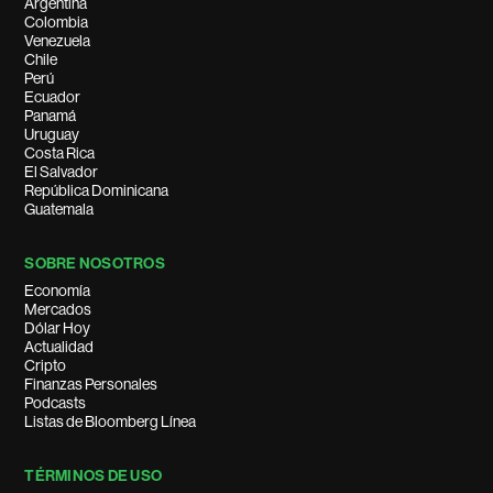
Argentina
Colombia
Venezuela
Chile
Perú
Ecuador
Panamá
Uruguay
Costa Rica
El Salvador
República Dominicana
Guatemala
SOBRE NOSOTROS
Economía
Mercados
Dólar Hoy
Actualidad
Cripto
Finanzas Personales
Podcasts
Listas de Bloomberg Línea
TÉRMINOS DE USO