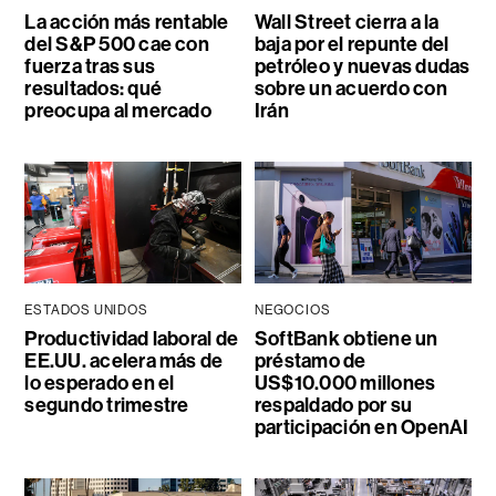
La acción más rentable
Wall Street cierra a la
del S&P 500 cae con
baja por el repunte del
fuerza tras sus
petróleo y nuevas dudas
resultados: qué
sobre un acuerdo con
preocupa al mercado
Irán
ESTADOS UNIDOS
NEGOCIOS
Productividad laboral de
SoftBank obtiene un
EE.UU. acelera más de
préstamo de
lo esperado en el
US$10.000 millones
segundo trimestre
respaldado por su
participación en OpenAI