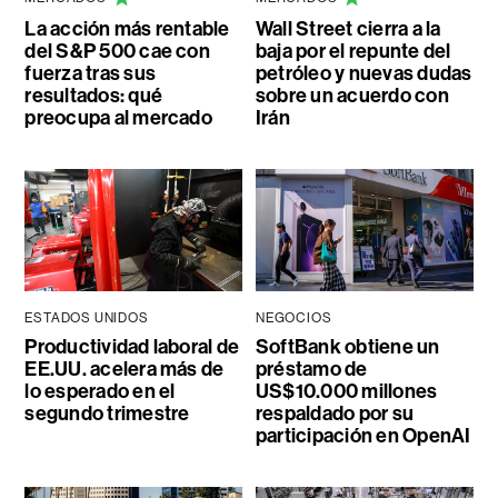
La acción más rentable
Wall Street cierra a la
del S&P 500 cae con
baja por el repunte del
fuerza tras sus
petróleo y nuevas dudas
resultados: qué
sobre un acuerdo con
preocupa al mercado
Irán
ESTADOS UNIDOS
NEGOCIOS
Productividad laboral de
SoftBank obtiene un
EE.UU. acelera más de
préstamo de
lo esperado en el
US$10.000 millones
segundo trimestre
respaldado por su
participación en OpenAI