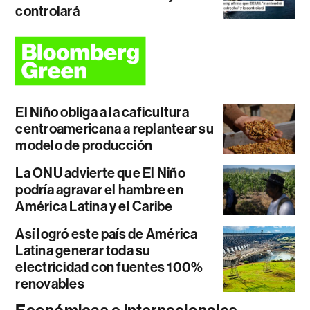
controlará
El Niño obliga a la caficultura
centroamericana a replantear su
modelo de producción
La ONU advierte que El Niño
podría agravar el hambre en
América Latina y el Caribe
Así logró este país de América
Latina generar toda su
electricidad con fuentes 100%
renovables