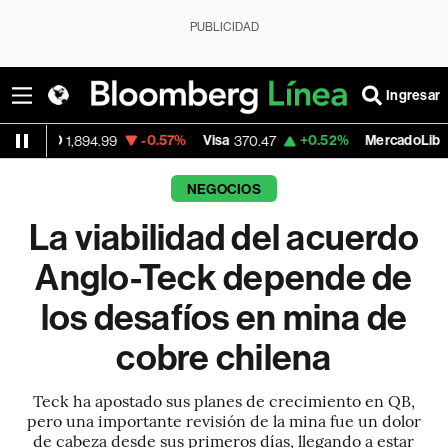
PUBLICIDAD
Ingresar
-0.57%
Visa
+0.52%
MercadoLibre
-
4.99
370.47
1,824.26
NEGOCIOS
La viabilidad del acuerdo
Anglo-Teck depende de
los desafíos en mina de
cobre chilena
Teck ha apostado sus planes de crecimiento en QB,
pero una importante revisión de la mina fue un dolor
de cabeza desde sus primeros días, llegando a estar