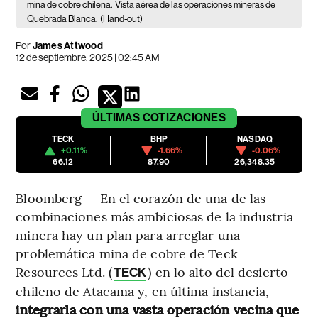
mina de cobre chilena.
Vista aérea de las operaciones mineras de
Quebrada Blanca.
(Hand-out)
Por
James Attwood
12 de septiembre, 2025 | 02:45 AM
ÚLTIMAS
COTIZACIONES
TECK
BHP
NASDAQ
+0.11%
-1.66%
-0.06%
66.12
87.90
26,348.35
Bloomberg — En el corazón de una de las
combinaciones más ambiciosas de la industria
minera hay un plan para arreglar una
problemática mina de cobre de Teck
Resources Ltd. (
) en lo alto del desierto
TECK
chileno de Atacama y, en última instancia,
integrarla con una vasta operación vecina que