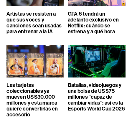
Artistas se resisten a
GTA 6 tendrá un
que sus voces y
adelanto exclusivo en
canciones sean usadas
Netflix: cuándo se
para entrenar a la IA
estrena y a qué hora
Las tarjetas
Batallas, videojuegos y
coleccionables ya
una bolsa de US$75
mueven US$30.000
millones “capaz de
millones y esta marca
cambiar vidas”: así es la
quiere convertirlas en
Esports World Cup 2026
accesorio