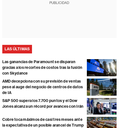
PUBLICIDAD
LAS ÚLTIMAS
Las ganancias de Paramount se disparan
gracias a los recortes de costos tras la fusión
con Skydance
AMD decepciona con su previsión de ventas
pese al auge del negocio de centros de datos
de IA
S&P 500 supera los 7.700 puntos y el Dow
Jones alcanza un récord por avances con Irán
Cobre toca máximos de casi tres meses ante
la expectativa de un posible arancel de Trump