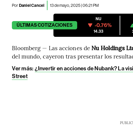
Por
Daniel Cancel
13 de mayo, 2025 | 06:21 PM
NU
-0.76%
ÚLTIMAS
COTIZACIONES
14.33
Bloomberg — Las acciones de
Nu Holdings Ltd
del mundo, cayeron tras presentar los resulta
Ver más:
¿Invertir en acciones de Nubank? La vis
Street
PUBLIC