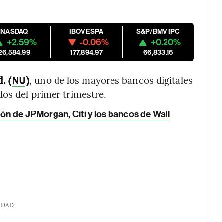
NASDAQ
IBOVESPA
S&P/BMV IPC
+2.59%
-0.06%
+0.20%
26,584.99
177,894.97
66,833.16
. (
)
, uno de los mayores bancos digitales
NU
dos del primer trimestre.
ión de JPMorgan, Citi y los bancos de Wall
IDAD