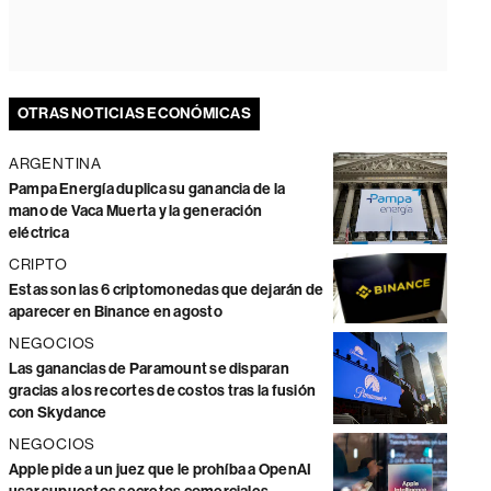
OTRAS NOTICIAS ECONÓMICAS
ARGENTINA
Pampa Energía duplica su ganancia de la
mano de Vaca Muerta y la generación
eléctrica
CRIPTO
Estas son las 6 criptomonedas que dejarán de
aparecer en Binance en agosto
NEGOCIOS
Las ganancias de Paramount se disparan
gracias a los recortes de costos tras la fusión
con Skydance
NEGOCIOS
Apple pide a un juez que le prohíba a OpenAI