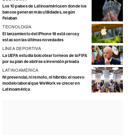
Los 10 países de Latinoamérica en donde los
bancos generan más utilidades, según
Felaban
TECNOLOGÍA
El lanzamiento del iPhone 18 está cerca y
estas son las últimas novedades
LÍNEA DEPORTIVA
La UEFA estudia boicotear torneos de la FIFA
por su plan de abrirse a inversión privada
LATINOAMÉRICA
Ni presencial, ni remoto, ni híbrido: el nuevo
modelo laboral que WeWork ve crecer en
Latinoamérica