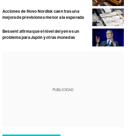
Acciones de Novo Nordisk caen tras una
mejora de previsiones menor a la esperada
Bessent afirma que el nivel del yen es un
problema para Japón y otras monedas
PUBLICIDAD