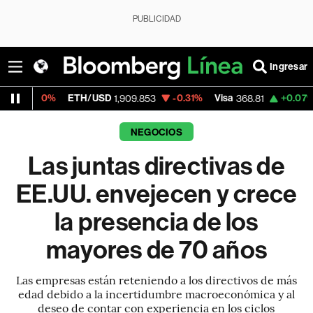
PUBLICIDAD
Ingresar
ETH/USD
-0.31%
Visa
+0.07%
MercadoLi
1,909.853
368.81
NEGOCIOS
Las juntas directivas de
EE.UU. envejecen y crece
la presencia de los
mayores de 70 años
Las empresas están reteniendo a los directivos de más
edad debido a la incertidumbre macroeconómica y al
deseo de contar con experiencia en los ciclos