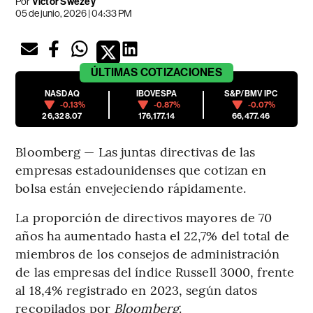
Por
Victor Swezey
05 de junio, 2026 | 04:33 PM
ÚLTIMAS
COTIZACIONES
NASDAQ
IBOVESPA
S&P/BMV IPC
-0.13%
-0.87%
-0.07%
26,328.07
176,177.14
66,477.46
Bloomberg — Las juntas directivas de las
empresas estadounidenses que cotizan en
bolsa están envejeciendo rápidamente.
La proporción de directivos mayores de 70
años ha aumentado hasta el 22,7% del total de
miembros de los consejos de administración
de las empresas del índice Russell 3000, frente
al 18,4% registrado en 2023, según datos
recopilados por
Bloomberg
.