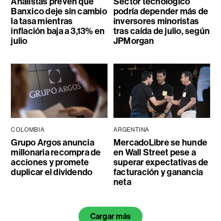
Analistas prevén que
Sector tecnológico
Banxico deje sin cambio
podría depender más de
la tasa mientras
inversores minoristas
inflación baja a 3,13% en
tras caída de julio, según
julio
JPMorgan
COLOMBIA
ARGENTINA
Grupo Argos anuncia
MercadoLibre se hunde
millonaria recompra de
en Wall Street pese a
acciones y promete
superar expectativas de
duplicar el dividendo
facturación y ganancia
neta
Cargar más