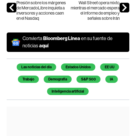
Presión sobre los márgenes
Wall Street opera mixto
de MercadoLibre inquieta a
mientras el mercado espera
inversores y acciones caen
el informe de empleo y
en el Nasdaq
señales sobre Irán
Convierta
Bloomberg Línea
en su fuente de
noticias
aquí
Temas de este artículo
Las noticias del día
Estados Unidos
EE UU
Trabajo
Demografia
S&P 500
IA
Inteligencia artificial