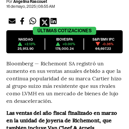
Por
Angelina Rascouet
16 de mayo, 2025 | 08:55 AM
ÚLTIMAS
COTIZACIONES
NASDAQ
IBOVESPA
S&P/BMV IPC
+2.13%
+0.00%
-0.36%
25,913.90
178,000.24
66,697.22
Bloomberg — Richemont SA registró un
aumento en sus ventas anuales debido a que la
continua popularidad de su marca Cartier hizo
al grupo suizo más resistente que sus rivales
como LVMH en un mercado de bienes de lujo
en desaceleración.
Las ventas del año fiscal finalizado en marzo
en la unidad de joyería de Richemont, que
también incluye Van Cleef & Arpels,