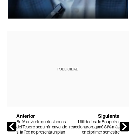
PUBLICIDAD
Anterior
Siguiente
BofA advierte que los bonos
Utilidades de Ecopetrol
del Tesoro seguirán cayendo
reaccionaron: ganó 81% más
si la Fed no presenta un plan
en el primer semestre