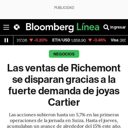
PUBLICIDAD
Ingresar
-0.20%
ETH/USD
-0.46%
Visa
-0.13
.06
1,858.90
365.67
NEGOCIOS
Las ventas de Richemont
se disparan gracias a la
fuerte demanda de joyas
Cartier
Las acciones subieron hasta un 5,7% en las primeras
operaciones de la jornada en Suiza. Hasta el jueves,
acumulaban un avance de alrededor del 15% este año.