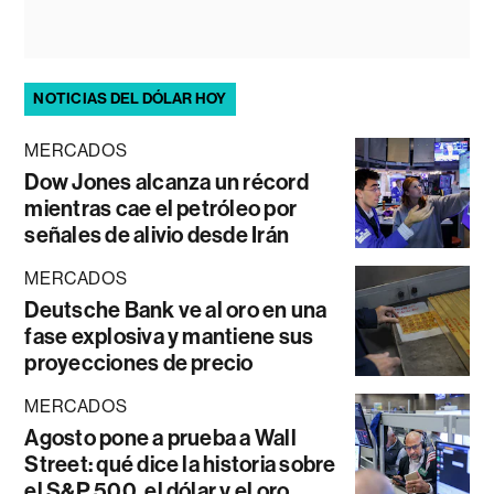
NOTICIAS DEL DÓLAR HOY
MERCADOS
Dow Jones alcanza un récord
mientras cae el petróleo por
señales de alivio desde Irán
MERCADOS
Deutsche Bank ve al oro en una
fase explosiva y mantiene sus
proyecciones de precio
MERCADOS
Agosto pone a prueba a Wall
Street: qué dice la historia sobre
el S&P 500, el dólar y el oro