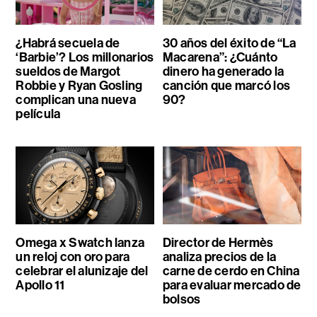
¿Habrá secuela de
30 años del éxito de “La
‘Barbie’? Los millonarios
Macarena”: ¿Cuánto
sueldos de Margot
dinero ha generado la
Robbie y Ryan Gosling
canción que marcó los
complican una nueva
90?
película
Omega x Swatch lanza
Director de Hermès
un reloj con oro para
analiza precios de la
celebrar el alunizaje del
carne de cerdo en China
Apollo 11
para evaluar mercado de
bolsos