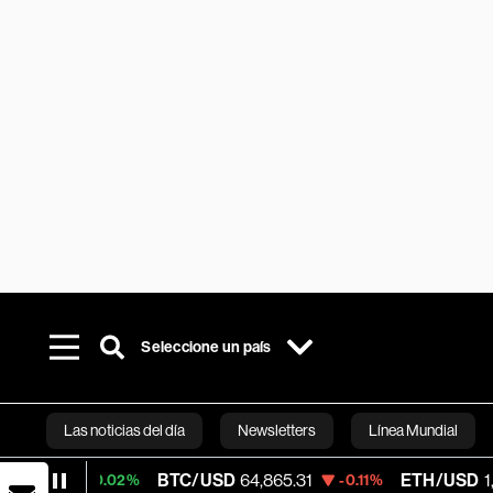
Seleccione un país
Las noticias del día
Newsletters
Línea Mundial
BTC/USD
64,865.31
ETH/USD
1,915.325
+0.02%
-0.11%
Bloomberg 