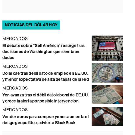
NOTICIAS DEL DÓLAR HOY
MERCADOS
El debate sobre “Sell América” resurge tras
decisiones de Washington que siembran
dudas
MERCADOS
Dólar cae tras débil dato de empleo en EE.UU.
y menor expectativa de alza de tasas de la Fed
MERCADOS
Yen avanza tras el débil dato laboral de EE.UU.
y crece la alerta por posible intervención
MERCADOS
Vender euros para comprar yenes aumenta el
riesgo geopolítico, advierte BlackRock