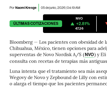
Por
Naomi Kresge
05 de junio, 2026 | 04:19 AM
NVO
+2.81%
ÚLTIMAS
COTIZACIONES
47.26
Bloomberg — Los pacientes con obesidad de l
Chihuahua, México, tienen opciones para adel
superventas de Novo Nordisk A/S (
) y Eli
NVO
consulta con recetas de terapias más antiguas
Luna intenta que el tratamiento sea más asequ
Wegovy de Novo y Zepbound de Lilly con esti
o alarga el tiempo que los pacientes permanec