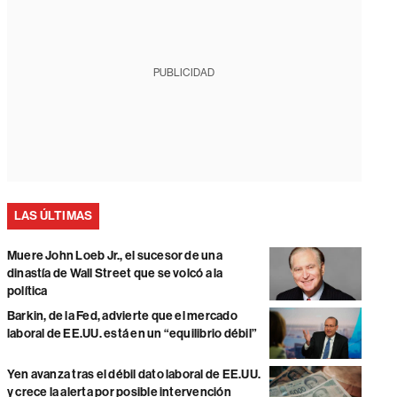
PUBLICIDAD
LAS ÚLTIMAS
Muere John Loeb Jr., el sucesor de una
dinastía de Wall Street que se volcó a la
política
Barkin, de la Fed, advierte que el mercado
laboral de EE.UU. está en un “equilibrio débil”
Yen avanza tras el débil dato laboral de EE.UU.
y crece la alerta por posible intervención