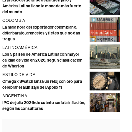
El precio del dólar se debilita en julio y
América Latina tiene la moneda más fuerte
del mundo
COLOMBIA
La mala hora del exportador colombiano:
dólar barato, aranceles y fletes que no dan
tregua
LATINOAMÉRICA
Los 5 países de América Latina con mayor
calidad de vida en 2026, según clasificación
de Wharton
ESTILO DE VIDA
Omega x Swatch lanza un reloj con oro para
celebrar el alunizaje del Apollo 11
ARGENTINA
IPC de julio 2026: de cuánto sería la inflación,
según las consultoras