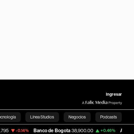
Ingresar
ecnología
Línea Studios
Negocios
Podcasts
Banco de Bogota
38,900.00
Apple
313.305
0.14%
+0.46%
English