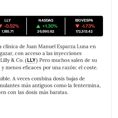
LLY
NASDAQ
IBOVESPA
-0.52%
+1.30%
-1.73%
1,185.71
26,690.62
172,513.42
a clínica de Juan Manuel Esparza Luna en
gazar, con acceso a las inyecciones
 Lilly & Co. (
) Pero muchos salen de su
LLY
 y menos eficaces por una razón: el coste.
ible. A veces combina dosis bajas de
mulantes más antiguos como la fentermina,
en con las dosis más baratas.