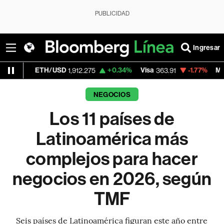
PUBLICIDAD
Ingresar
TH/USD
+0.34%
Visa
-1.77%
MercadoLibre
1,912.275
363.91
1
NEGOCIOS
Los 11 países de
Latinoamérica más
complejos para hacer
negocios en 2026, según
TMF
Seis países de Latinoamérica figuran este año entre