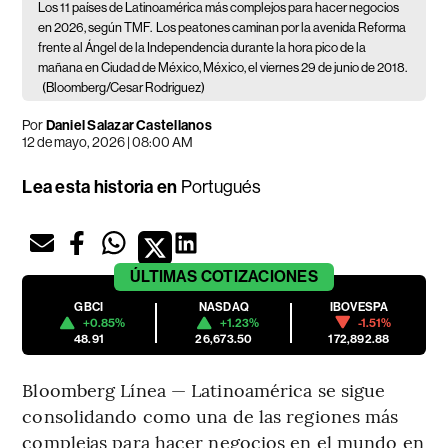
Los 11 países de Latinoamérica más complejos para hacer negocios
en 2026, según TMF.
Los peatones caminan por la avenida Reforma
frente al Ángel de la Independencia durante la hora pico de la
mañana en Ciudad de México, México, el viernes 29 de junio de 2018.
(Bloomberg/Cesar Rodriguez)
Por
Daniel Salazar Castellanos
12 de mayo, 2026 | 08:00 AM
Lea esta historia en
Portugués
ÚLTIMAS
COTIZACIONES
GBCI
NASDAQ
IBOVESPA
+0.85%
+1.23%
-1.51%
48.91
26,673.50
172,892.88
Bloomberg Línea — Latinoamérica se sigue
consolidando como una de las regiones más
complejas para hacer negocios en el mundo en