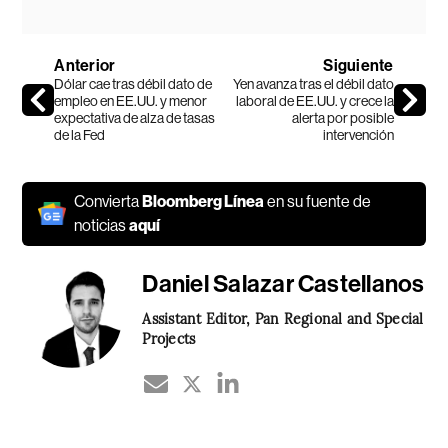
Anterior
Siguiente
Dólar cae tras débil dato de
Yen avanza tras el débil dato
empleo en EE.UU. y menor
laboral de EE.UU. y crece la
expectativa de alza de tasas
alerta por posible
de la Fed
intervención
Convierta
Bloomberg Línea
en su fuente de
noticias
aquí
Daniel Salazar Castellanos
Assistant Editor, Pan Regional and Special
Projects