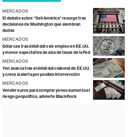
MERCADOS
El debate sobre “Sell América” resurge tras
decisiones de Washington que siembran
dudas
MERCADOS
Dólar cae tras débil dato de empleo en EE.UU.
y menor expectativa de alza de tasas de la Fed
MERCADOS
Yen avanza tras el débil dato laboral de EE.UU.
y crece la alerta por posible intervención
MERCADOS
Vender euros para comprar yenes aumenta el
riesgo geopolítico, advierte BlackRock