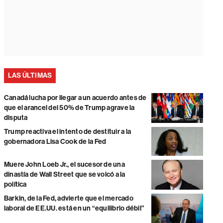
LAS ÚLTIMAS
Canadá lucha por llegar a un acuerdo antes de
que el arancel del 50% de Trump agrave la
disputa
Trump reactiva el intento de destituir a la
gobernadora Lisa Cook de la Fed
Muere John Loeb Jr., el sucesor de una
dinastía de Wall Street que se volcó a la
política
Barkin, de la Fed, advierte que el mercado
laboral de EE.UU. está en un “equilibrio débil”