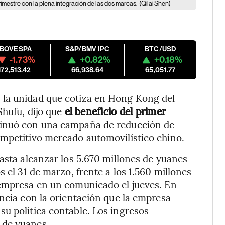
trimestre con la plena integración de las dos marcas.
(Qilai Shen)
IBOVESPA
S&P/BMV IPC
BTC/USD
-1.73%
+0.82%
+0.18%
172,513.42
66,938.64
65,051.77
 la unidad que cotiza en Hong Kong del
Shufu, dijo que
el beneficio del primer
tinuó con una campaña de reducción de
ompetitivo mercado automovilístico chino.
hasta alcanzar los 5.670 millones de yuanes
 el 31 de marzo, frente a los 1.560 millones
 empresa en un comunicado el jueves. En
ancia con la orientación que la empresa
u política contable. Los ingresos
 de yuanes.