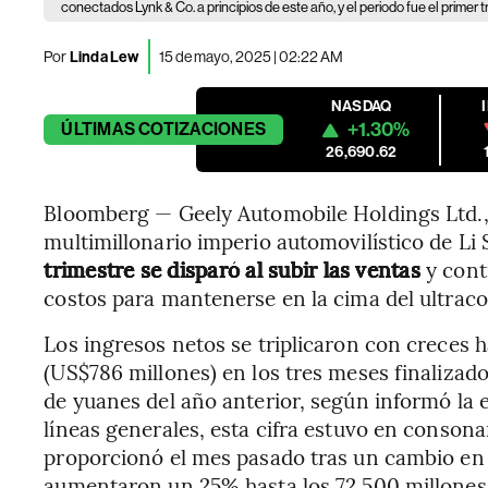
conectados Lynk & Co. a principios de este año, y el periodo fue el primer 
Por
Linda Lew
15 de mayo, 2025 | 02:22 AM
NASDAQ
+1.30%
ÚLTIMAS
COTIZACIONES
26,690.62
Bloomberg — Geely Automobile Holdings Ltd.,
multimillonario imperio automovilístico de Li 
trimestre se disparó al subir las ventas
y con
costos para mantenerse en la cima del ultrac
Los ingresos netos se triplicaron con creces 
(US$786 millones) en los tres meses finalizados
de yuanes del año anterior, según informó la
líneas generales, esta cifra estuvo en conson
proporcionó el mes pasado tras un cambio en s
aumentaron un 25% hasta los 72.500 millones