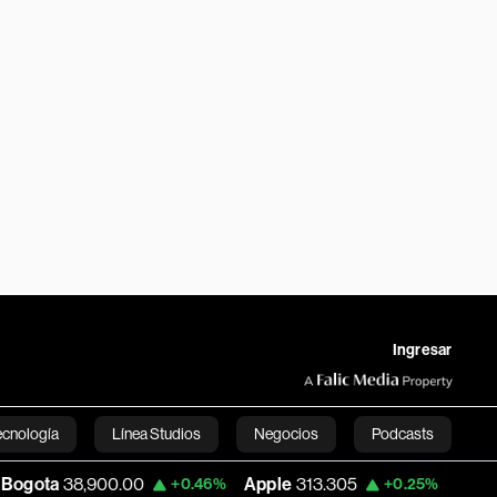
Ingresar
ecnología
Línea Studios
Negocios
Podcasts
00.00
Apple
313.305
USD COP
3,159.60
+0.46%
+0.25%
English