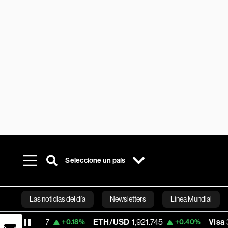
Seleccione un país
Las noticias del día
Newsletters
Línea Mundial
ETH/USD
1,921.745
Visa
362.50
+0.18%
+0.40%
-2.1
Bloomberg 