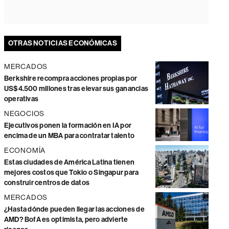
OTRAS NOTICIAS ECONÓMICAS
MERCADOS
Berkshire recompra acciones propias por
US$4.500 millones tras elevar sus ganancias
operativas
NEGOCIOS
Ejecutivos ponen la formación en IA por
encima de un MBA para contratar talento
ECONOMÍA
Estas ciudades de América Latina tienen
mejores costos que Tokio o Singapur para
construir centros de datos
MERCADOS
¿Hasta dónde pueden llegar las acciones de
AMD? BofA es optimista, pero advierte