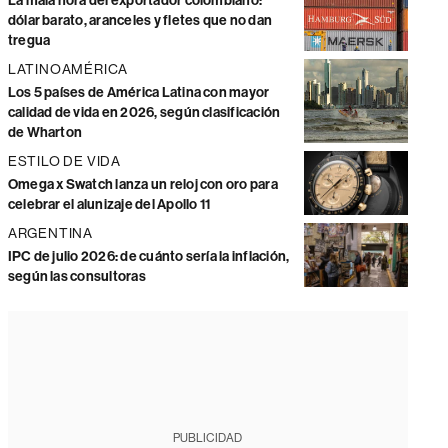
La mala hora del exportador colombiano:
dólar barato, aranceles y fletes que no dan
tregua
LATINOAMÉRICA
Los 5 países de América Latina con mayor
calidad de vida en 2026, según clasificación
de Wharton
ESTILO DE VIDA
Omega x Swatch lanza un reloj con oro para
celebrar el alunizaje del Apollo 11
ARGENTINA
IPC de julio 2026: de cuánto sería la inflación,
según las consultoras
PUBLICIDAD