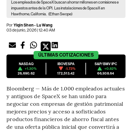
Los empleados de SpaceX buscan ahorrar millones en comisiones e
impuestos antes de la OPI.
Las instalaciones de SpaceX en
Hawthorne, California.
(Ethan Swope)
Por
Yiqin Shen - Lu Wang
03 de junio, 2026 | 12:40 AM
ÚLTIMAS
COTIZACIONES
NASDAQ
IBOVESPA
S&P/BMV IPC
+1.30%
-1.73%
+0.82%
26,690.62
172,513.42
66,938.64
Bloomberg — Más de 1.000 empleados actuales
y antiguos de SpaceX se han unido para
negociar con empresas de gestión patrimonial
mejores precios y acceso a sofisticados
productos financieros de ahorro fiscal antes
de una oferta pública inicial que convertirá a