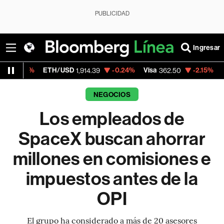
PUBLICIDAD
Ingresar
ETH/USD
-0.24%
Visa
-2.15%
MercadoLibre
1,914.39
362.50
NEGOCIOS
Los empleados de
SpaceX buscan ahorrar
millones en comisiones e
impuestos antes de la
OPI
El grupo ha considerado a más de 20 asesores