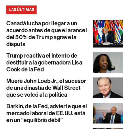
LAS ÚLTIMAS
Canadá lucha por llegar a un
acuerdo antes de que el arancel
del 50% de Trump agrave la
disputa
Trump reactiva el intento de
destituir a la gobernadora Lisa
Cook de la Fed
Muere John Loeb Jr., el sucesor
de una dinastía de Wall Street
que se volcó a la política
Barkin, de la Fed, advierte que el
mercado laboral de EE.UU. está
en un “equilibrio débil”