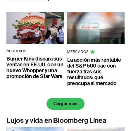
NEGOCIOS
MERCADOS
Burger King dispara sus
La acción más rentable
ventas en EE.UU. con un
del S&P 500 cae con
nuevo Whopper y una
fuerza tras sus
promoción de Star Wars
resultados: qué
preocupa al mercado
Cargar más
Lujos y vida en Bloomberg Línea