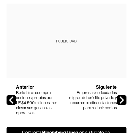
PUBLICIDAD
Anterior
Siguiente
Berkshire recompra
Empresas endeudadas
acciones propias por
migran del crédito privado y
US$4.500 millones tras
recurren a refinanciaciones
elevar sus ganancias
para reducir costos
operativas
Convierta
Bloomberg Línea
en su fuente de