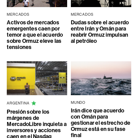
MERCADOS
MERCADOS
Activos de mercados
Dudas sobre el acuerdo
emergentes caen por
entre Irán y Omán para
temor a que el acuerdo
reabrir Ormuz impulsan
sobre Ormuz eleve las
al petróleo
tensiones
MUNDO
ARGENTINA
Irán dice que acuerdo
Presión sobre los
con Omán para
márgenes de
gestionar el estrecho de
MercadoLibre inquieta a
Ormuz está en su fase
inversores y acciones
final
caen en el Nasdaq