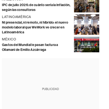
IPC de julio 2026: de cuánto sería la inflación,
según las consultoras
LATINOAMÉRICA
Ni presencial, ni remoto, ni híbrido: el nuevo
modelo laboral que WeWork ve crecer en
Latinoamérica
MÉXICO
Gastos del Mundial le pasan factura a
Ollamani de Emilio Azcárraga
PUBLICIDAD