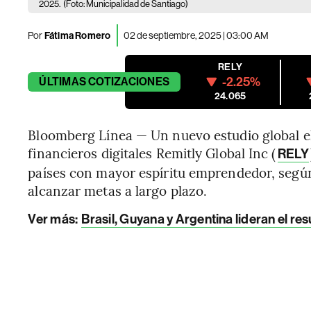
2025.
(Foto: Municipalidad de Santiago)
Por
Fátima Romero
02 de septiembre, 2025 | 03:00 AM
RELY
-2.25%
ÚLTIMAS
COTIZACIONES
24.065
Bloomberg Línea — Un nuevo estudio global el
financieros digitales Remitly Global Inc (
RELY
países con mayor espíritu emprendedor, según
alcanzar metas a largo plazo.
Ver más:
Brasil, Guyana y Argentina lideran el re