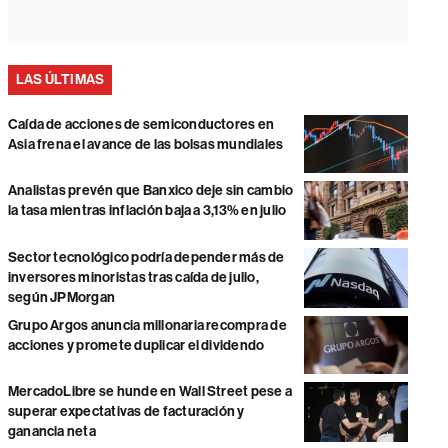
LAS ÚLTIMAS
Caída de acciones de semiconductores en
Asia frena el avance de las bolsas mundiales
Analistas prevén que Banxico deje sin cambio
la tasa mientras inflación baja a 3,13% en julio
Sector tecnológico podría depender más de
inversores minoristas tras caída de julio,
según JPMorgan
Grupo Argos anuncia millonaria recompra de
acciones y promete duplicar el dividendo
MercadoLibre se hunde en Wall Street pese a
superar expectativas de facturación y
ganancia neta