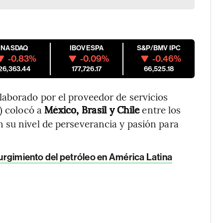
NASDAQ
IBOVESPA
S&P/BMV IPC
-0.83%
-0.09%
-0.46%
26,363.44
177,726.17
66,525.18
aborado por el proveedor de servicios
) colocó a
México, Brasil y Chile
entre los
 su nivel de perseverancia y pasión para
surgimiento del petróleo en América Latina