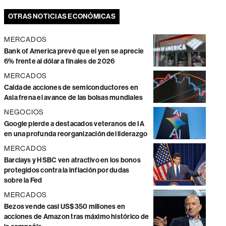
OTRAS NOTICIAS ECONÓMICAS
MERCADOS
Bank of America prevé que el yen se aprecie
6% frente al dólar a finales de 2026
MERCADOS
Caída de acciones de semiconductores en
Asia frena el avance de las bolsas mundiales
NEGOCIOS
Google pierde a destacados veteranos de IA
en una profunda reorganización del liderazgo
MERCADOS
Barclays y HSBC ven atractivo en los bonos
protegidos contra la inflación por dudas
sobre la Fed
MERCADOS
Bezos vende casi US$350 millones en
acciones de Amazon tras máximo histórico de