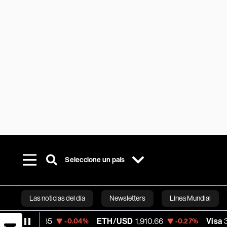
Seleccione un país
Las noticias del día
Newsletters
Línea Mundial
3.35
ETH/USD
1,910.66
Visa
368.54
-0.04%
-0.27%
-
Bloomberg 