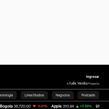
Ingresar
ecnología
Línea Studios
Negocios
Podcasts
,720.00
Apple
310.94
USD COP
3,175.95
-0.21%
+0.55%
English