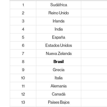
1
Sudáfrica
2
Reino Unido
3
Irlanda
4
India
5
España
6
Estados Unidos
7
Nueva Zelanda
8
Brasil
9
Grecia
10
Italia
11
Alemania
12
Canadá
13
Países Bajos