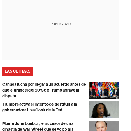
PUBLICIDAD
LAS ÚLTIMAS
Canadá lucha por llegar a un acuerdo antes de
que el arancel del 50% de Trump agrave la
disputa
Trump reactiva el intento de destituir a la
gobernadora Lisa Cook de la Fed
Muere John Loeb Jr., el sucesor de una
dinastía de Wall Street que se volcó a la