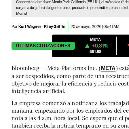
Connect celebrado en Menlo Park, California (EE. UU.), el miércoles 17 de
su gama de gafas inteligentes en un producto imprescindible, presentó el
Morris)
Por
Kurt Wagner - Riley Griffin
20 de mayo, 2026 | 05:41 AM
META
+0.31%
ÚLTIMAS
COTIZACIONES
591.88
Bloomberg — Meta Platforms Inc. (
) es
META
a ser despedidos, como parte de una reestruc
objetivo de mejorar la eficiencia y reducir cos
inteligencia artificial.
La empresa comenzó a notificar a los trabajad
mañana, empezando por los empleados del cent
nota a las 4 a.m. hora local. Se espera que el
también reciba la noticia temprano en su zo