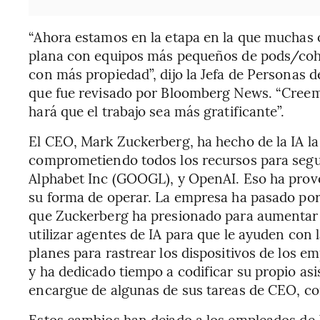
“Ahora estamos en la etapa en la que muchas
plana con equipos más pequeños de pods/coh
con más propiedad”, dijo la Jefa de Personas 
que fue revisado por Bloomberg News. “Creem
hará que el trabajo sea más gratificante”.
El CEO, Mark Zuckerberg, ha hecho de la IA la 
comprometiendo todos los recursos para segui
Alphabet Inc (GOOGL), y OpenAI. Eso ha provo
su forma de operar. La empresa ha pasado por 
que Zuckerberg ha presionado para aumentar l
utilizar agentes de IA para que le ayuden con 
planes para rastrear los dispositivos de los em
y ha dedicado tiempo a codificar su propio as
encargue de algunas de sus tareas de CEO, com
Estos cambios han dejado a los empleados de 