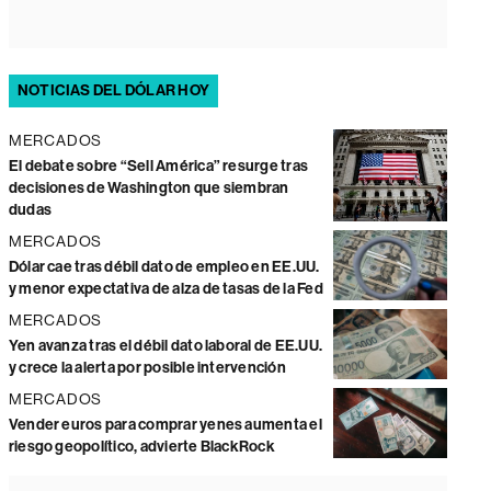
NOTICIAS DEL DÓLAR HOY
MERCADOS
El debate sobre “Sell América” resurge tras
decisiones de Washington que siembran
dudas
MERCADOS
Dólar cae tras débil dato de empleo en EE.UU.
y menor expectativa de alza de tasas de la Fed
MERCADOS
Yen avanza tras el débil dato laboral de EE.UU.
y crece la alerta por posible intervención
MERCADOS
Vender euros para comprar yenes aumenta el
riesgo geopolítico, advierte BlackRock