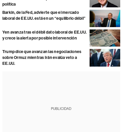
política
Barkin, de la Fed, advierte que el mercado
laboral de EE.UU. está en un “equilibrio débil”
Yen avanza tras el débil dato laboral de EE.UU.
y crece la alerta por posible intervención
Trump dice que avanzan las negociaciones
sobre Ormuz mientras Irán evalúa veto a
EE.UU.
PUBLICIDAD