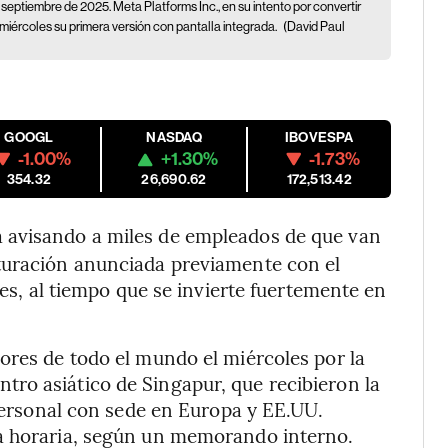
 septiembre de 2025. Meta Platforms Inc., en su intento por convertir
 miércoles su primera versión con pantalla integrada.
(David Paul
GOOGL
NASDAQ
IBOVESPA
-1.00%
+1.30%
-1.73%
354.32
26,690.62
172,513.42
tá avisando a miles de empleados de que van
turación anunciada previamente con el
tes, al tiempo que se invierte fuertemente en
ores de todo el mundo el miércoles por la
ro asiático de Singapur, que recibieron la
 personal con sede en Europa y EE.UU.
na horaria, según un memorando interno.