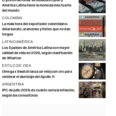
El precio del dólar se debilita en julio y
América Latina tiene la moneda más fuerte
del mundo
COLOMBIA
La mala hora del exportador colombiano:
dólar barato, aranceles y fletes que no dan
tregua
LATINOAMÉRICA
Los 5 países de América Latina con mayor
calidad de vida en 2026, según clasificación
de Wharton
ESTILO DE VIDA
Omega x Swatch lanza un reloj con oro para
celebrar el alunizaje del Apollo 11
ARGENTINA
IPC de julio 2026: de cuánto sería la inflación,
según las consultoras