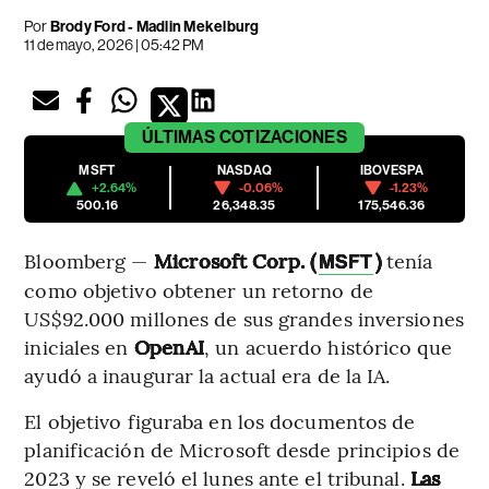
Por
Brody Ford - Madlin Mekelburg
11 de mayo, 2026 | 05:42 PM
ÚLTIMAS
COTIZACIONES
MSFT
NASDAQ
IBOVESPA
+2.64%
-0.06%
-1.23%
500.16
26,348.35
175,546.36
Bloomberg —
Microsoft Corp. (
)
tenía
MSFT
como objetivo obtener un retorno de
US$92.000 millones de sus grandes inversiones
iniciales en
OpenAI
, un acuerdo histórico que
ayudó a inaugurar la actual era de la IA.
El objetivo figuraba en los documentos de
planificación de Microsoft desde principios de
2023 y se reveló el lunes ante el tribunal.
Las