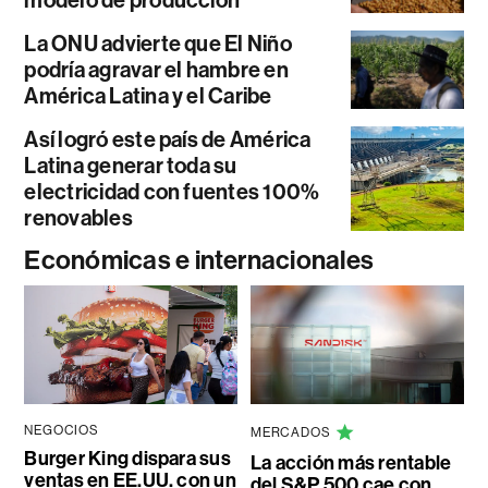
La ONU advierte que El Niño
podría agravar el hambre en
América Latina y el Caribe
Así logró este país de América
Latina generar toda su
electricidad con fuentes 100%
renovables
Económicas e internacionales
NEGOCIOS
MERCADOS
Burger King dispara sus
La acción más rentable
ventas en EE.UU. con un
del S&P 500 cae con