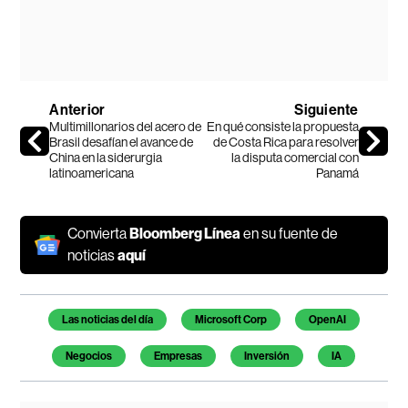
Anterior
Siguiente
Multimillonarios del acero de
En qué consiste la propuesta
Brasil desafían el avance de
de Costa Rica para resolver
China en la siderurgia
la disputa comercial con
latinoamericana
Panamá
Convierta
Bloomberg Línea
en su fuente de
noticias
aquí
Temas de este artículo
Las noticias del día
Microsoft Corp
OpenAI
Negocios
Empresas
Inversión
IA