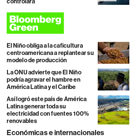
controlará
El Niño obliga a la caficultura
centroamericana a replantear su
modelo de producción
La ONU advierte que El Niño
podría agravar el hambre en
América Latina y el Caribe
Así logró este país de América
Latina generar toda su
electricidad con fuentes 100%
renovables
Económicas e internacionales