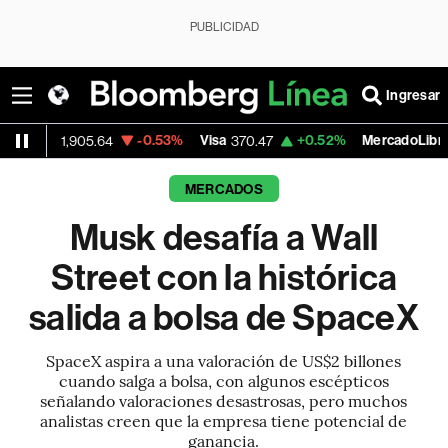
PUBLICIDAD
Ingresar
-0.53%
Visa
+0.52%
MercadoLibre
5.64
370.47
1,824.26
MERCADOS
Musk desafía a Wall
Street con la histórica
salida a bolsa de SpaceX
SpaceX aspira a una valoración de US$2 billones
cuando salga a bolsa, con algunos escépticos
señalando valoraciones desastrosas, pero muchos
analistas creen que la empresa tiene potencial de
ganancia.