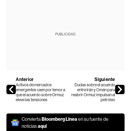
PUBLICIDAD
Anterior
Siguiente
Activos de mercados
Dudas sobre el acuerdo
emergentes caen por temor a
entre Irán y Omán para
que el acuerdo sobre Ormuz
reabrir Ormuz impulsan al
eleve las tensiones
petróleo
Convierta
Bloomberg Línea
en su fuente de
noticias
aquí