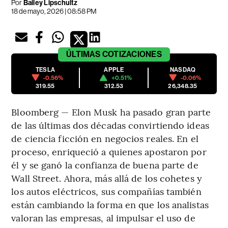
Por
Bailey Lipschultz
18 de mayo, 2026 | 08:58 PM
ÚLTIMAS
COTIZACIONES
TESLA
APPLE
NASDAQ
-0.56%
+0.51%
-0.06%
319.55
312.53
26,348.35
Bloomberg — Elon Musk ha pasado gran parte
de las últimas dos décadas convirtiendo ideas
de ciencia ficción en negocios reales. En el
proceso, enriqueció a quienes apostaron por
él y se ganó la confianza de buena parte de
Wall Street. Ahora, más allá de los cohetes y
los autos eléctricos, sus compañías también
están cambiando la forma en que los analistas
valoran las empresas, al impulsar el uso de