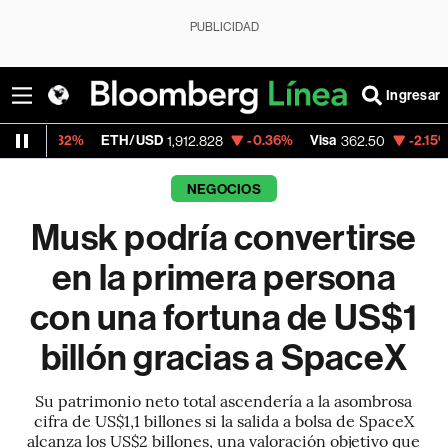
PUBLICIDAD
Ingresar
ETH/USD
-0.36%
Visa
-2.15%
MercadoLi
1,912.828
362.50
NEGOCIOS
Musk podría convertirse
en la primera persona
con una fortuna de US$1
billón gracias a SpaceX
Su patrimonio neto total ascendería a la asombrosa
cifra de US$1,1 billones si la salida a bolsa de SpaceX
alcanza los US$2 billones, una valoración objetivo que