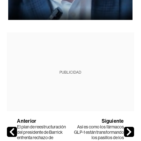
PUBLICIDAD
Anterior
Siguiente
El plan de reestructuración
Así es como los fármacos
del presidente de Barrick
GLP-1 están transformando
enfrenta rechazo de
los pasillos de los