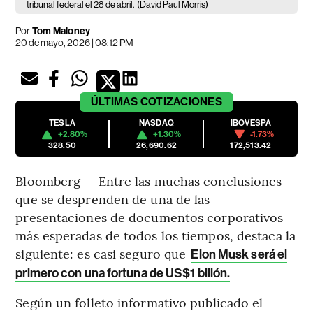
tribunal federal el 28 de abril.
(David Paul Morris)
Por
Tom Maloney
20 de mayo, 2026 | 08:12 PM
ÚLTIMAS
COTIZACIONES
TESLA
NASDAQ
IBOVESPA
+2.80%
+1.30%
-1.73%
328.50
26,690.62
172,513.42
Bloomberg — Entre las muchas conclusiones
que se desprenden de una de las
presentaciones de documentos corporativos
más esperadas de todos los tiempos, destaca la
siguiente: es casi seguro que
Elon Musk será el
primero con una fortuna de US$1 billón.
Según un folleto informativo publicado el