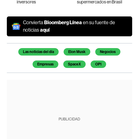
inversores
supermercados en Brasil
Convierta
Bloomberg Línea
en su fuente de
noticias
aquí
Temas de este artículo
Las noticias del día
Elon Musk
Negocios
Empresas
SpaceX
OPI
PUBLICIDAD