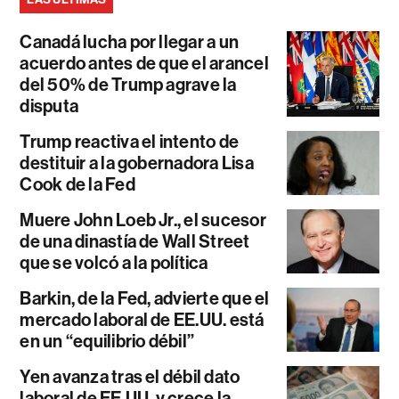
Canadá lucha por llegar a un
acuerdo antes de que el arancel
del 50% de Trump agrave la
disputa
Trump reactiva el intento de
destituir a la gobernadora Lisa
Cook de la Fed
Muere John Loeb Jr., el sucesor
de una dinastía de Wall Street
que se volcó a la política
Barkin, de la Fed, advierte que el
mercado laboral de EE.UU. está
en un “equilibrio débil”
Yen avanza tras el débil dato
laboral de EE.UU. y crece la