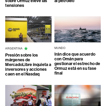
sobre Ormuz eleve las
al petróleo
tensiones
MUNDO
ARGENTINA
Irán dice que acuerdo
Presión sobre los
con Omán para
márgenes de
gestionar el estrecho de
MercadoLibre inquieta a
Ormuz está en su fase
inversores y acciones
final
caen en el Nasdaq