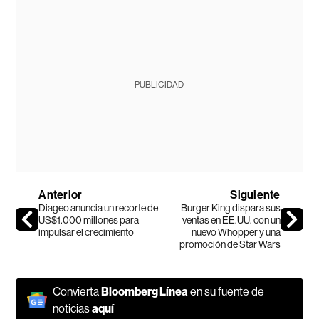
PUBLICIDAD
Anterior
Siguiente
Diageo anuncia un recorte de
Burger King dispara sus
US$1.000 millones para
ventas en EE.UU. con un
impulsar el crecimiento
nuevo Whopper y una
promoción de Star Wars
Convierta
Bloomberg Línea
en su fuente de
noticias
aquí