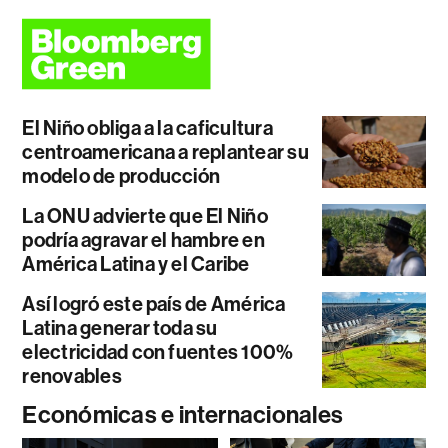
El Niño obliga a la caficultura
centroamericana a replantear su
modelo de producción
La ONU advierte que El Niño
podría agravar el hambre en
América Latina y el Caribe
Así logró este país de América
Latina generar toda su
electricidad con fuentes 100%
renovables
Económicas e internacionales