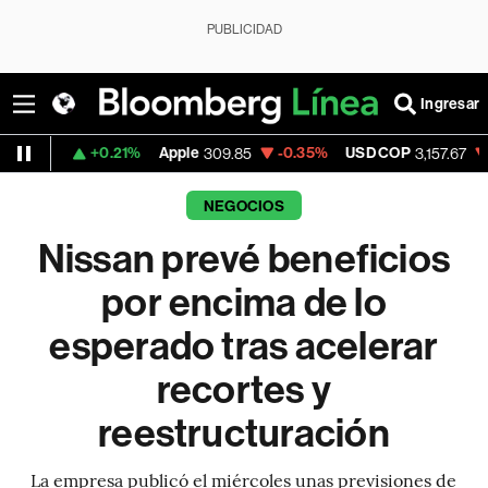
PUBLICIDAD
Ingresar
+0.21%
Apple
-0.35%
USD COP
-0.58%
309.85
3,157.67
NEGOCIOS
Nissan prevé beneficios
por encima de lo
esperado tras acelerar
recortes y
reestructuración
La empresa publicó el miércoles unas previsiones de