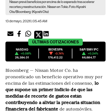
Nissan prevé beneficios por encima de lo esperado tras acelerar
recortes y reestructuración.
Nissan en Tokio. Foto: Kiyoshi
Ota/Bloomberg
(Kiyoshi Ota)
13 de mayo, 2026 | 05:45 AM
ÚLTIMAS
COTIZACIONES
NASDAQ
IBOVESPA
S&P/BMV IPC
+0.08%
-0.74%
+0.24%
26,384.01
176,412.22
66,684.77
Bloomberg — Nissan Motor Co. ha
pronosticado un beneficio operativo muy por
encima de las estimaciones del consenso,
lo
que supone un primer indicio de que las
medidas de recorte de gastos están
contribuyendo a aliviar la precaria situación
financiera del fabricante
de automóviles.