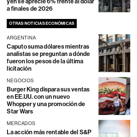
yen se aprecie 6% frente al dólar
a finales de 2026
OTRAS NOTICIAS ECONÓMICAS
ARGENTINA
Caputo suma dólares mientras
analistas se preguntan a dónde
fueron los pesos de la última
licitación
NEGOCIOS
Burger King dispara sus ventas
en EE.UU. con un nuevo
Whopper y una promoción de
Star Wars
MERCADOS
La acción más rentable del S&P