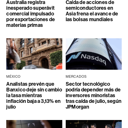
Australia registra
Caída de acciones de
inesperado superávit
semiconductores en
comercial impulsado
Asia frena el avance de
por exportaciones de
las bolsas mundiales
materias primas
MÉXICO
MERCADOS
Analistas prevén que
Sector tecnológico
Banxico deje sin cambio
podría depender más de
la tasa mientras
inversores minoristas
inflación baja a 3,13% en
tras caída de julio, según
julio
JPMorgan